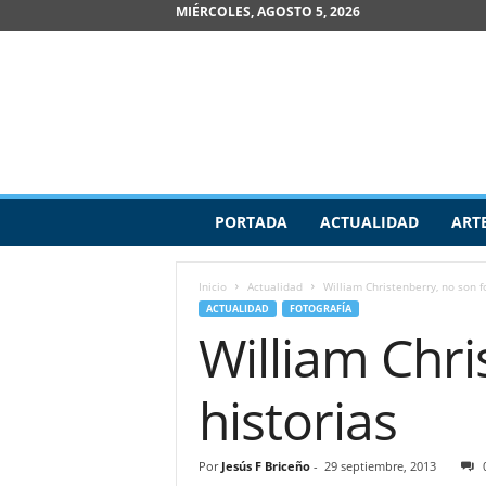
MIÉRCOLES, AGOSTO 5, 2026
R
PORTADA
ACTUALIDAD
ART
e
v
i
Inicio
Actualidad
William Christenberry, no son fo
s
ACTUALIDAD
FOTOGRAFÍA
t
William Chri
a
d
e
historias
A
r
t
Por
Jesús F Briceño
-
29 septiembre, 2013
e