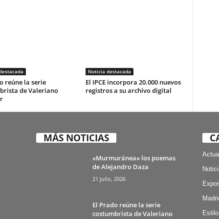
 destacada
Noticia destacada
o reúne la serie
El IPCE incorpora 20.000 nuevos
brista de Valeriano
registros a su archivo digital
r
MÁS NOTICIAS
C
Actua
«Murmuránea» los poemas
de Alejandro Daza
Notic
21 julio, 2026
Expos
Madri
El Prado reúne la serie
costumbrista de Valeriano
Estilo