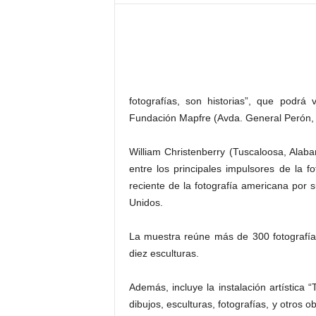
–
L
o
g
o
p
r
fotografías, son historias”, que podr
e
Fundación Mapfre (Avda. General Perón, 
s
s
William Christenberry (Tuscaloosa, Alab
entre los principales impulsores de la fo
reciente de la fotografía americana por s
Unidos.
La muestra reúne más de 300 fotografía
diez esculturas.
Además, incluye la instalación artístic
dibujos, esculturas, fotografías, y otros 