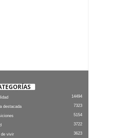
ATEGORÍAS
14494
lidad
7323
ia destacada
5154
iciones
3722
d
3623
 de vivir