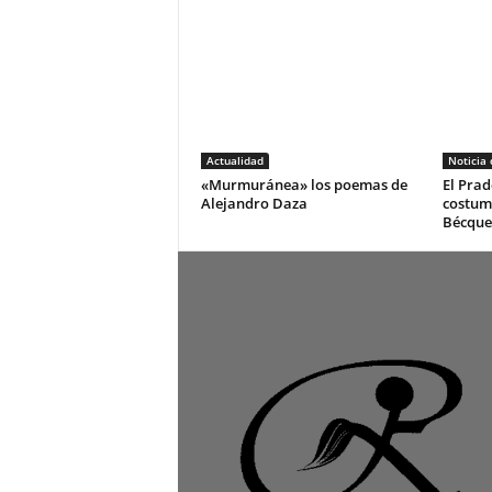
Actualidad
Noticia
«Murmuránea» los poemas de
El Prad
Alejandro Daza
costum
Bécque