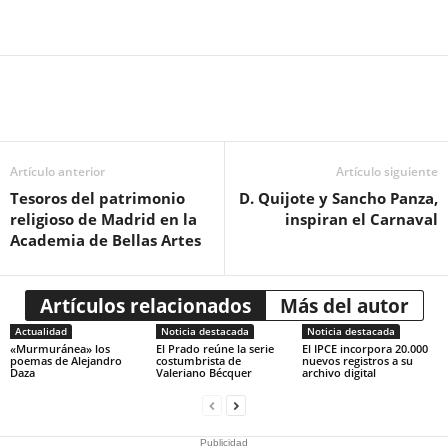
Artículo anterior
Artículo siguiente
Tesoros del patrimonio
D. Quijote y Sancho Panza,
religioso de Madrid en la
inspiran el Carnaval
Academia de Bellas Artes
Artículos relacionados
Más del autor
Actualidad
Noticia destacada
Noticia destacada
«Murmuránea» los
El Prado reúne la serie
El IPCE incorpora 20.000
poemas de Alejandro
costumbrista de
nuevos registros a su
Daza
Valeriano Bécquer
archivo digital
Publicidad