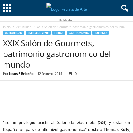
Publicidad
Inicio
Actualidad
XXIX Salón de Gourmets, patrimonio gastronómico del mundo
ACTUALIDAD
ESTILO DE VIVIR
FERIAS
GASTRONOMÍA
TURISMO
XXIX Salón de Gourmets,
patrimonio gastronómico del
mundo
Por
Jesús F Briceño
-
12 febrero, 2015
0
“Es un privilegio asistir al Salón de Gourmets (SG) y estar en
España, un país de alto nivel gastronómico” declaró Thomas Kolly,