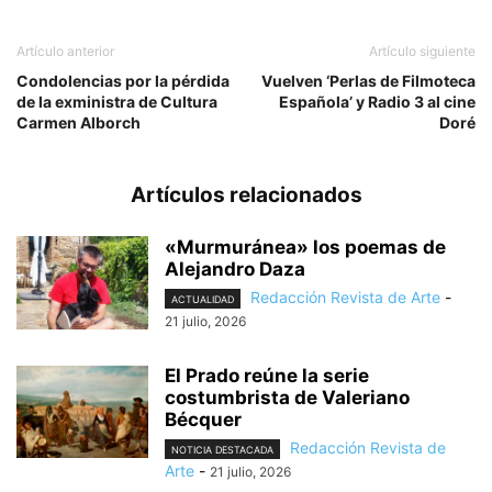
Artículo anterior
Artículo siguiente
Condolencias por la pérdida
Vuelven ‘Perlas de Filmoteca
de la exministra de Cultura
Española’ y Radio 3 al cine
Carmen Alborch
Doré
Artículos relacionados
«Murmuránea» los poemas de
Alejandro Daza
Redacción Revista de Arte
-
ACTUALIDAD
21 julio, 2026
El Prado reúne la serie
costumbrista de Valeriano
Bécquer
Redacción Revista de
NOTICIA DESTACADA
Arte
-
21 julio, 2026