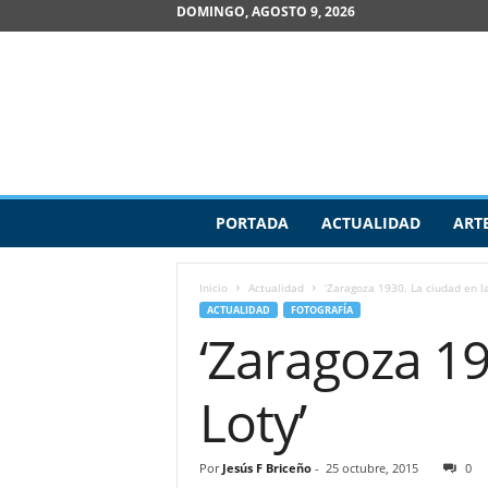
DOMINGO, AGOSTO 9, 2026
R
PORTADA
ACTUALIDAD
ART
e
v
i
Inicio
Actualidad
‘Zaragoza 1930. La ciudad en la
s
ACTUALIDAD
FOTOGRAFÍA
t
‘Zaragoza 19
a
d
e
Loty’
A
r
t
Por
Jesús F Briceño
-
25 octubre, 2015
0
e