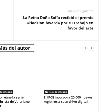
Artículo siguiente
La Reina Doña Sofía recibió el premio
«Hadrian Award» por su trabajo en
favor del arte
Más del autor
 destacada
Noticia destacada
o reúne la serie
El IPCE incorpora 20.000 nuevos
brista de Valeriano
registros a su archivo digital
r