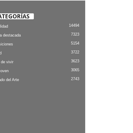
ATEGORÍAS
14494
lidad
7323
ia destacada
5154
iciones
3722
d
3623
 de vivir
3065
Joven
2743
do del Arte