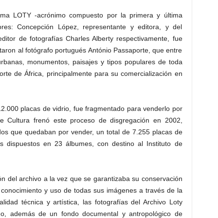
firma LOTY -acrónimo compuesto por la primera y última
ores: Concepción López, representante y editora, y del
ditor de fotografías Charles Alberty respectivamente, fue
aron al fotógrafo portugués António Passaporte, que entre
rbanas, monumentos, paisajes y tipos populares de toda
rte de África, principalmente para su comercialización en
 12.000 placas de vidrio, fue fragmentado para venderlo por
 de Cultura frenó este proceso de disgregación en 2002,
ndos que quedaban por vender, un total de 7.255 placas de
os dispuestos en 23 álbumes, con destino al Instituto de
ón del archivo a la vez que se garantizaba su conservación
l conocimiento y uso de todas sus imágenes a través de la
idad técnica y artística, las fotografías del Archivo Loty
smo, además de un fondo documental y antropológico de