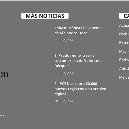
MÁS NOTICIAS
C
Actua
«Murmuránea» los poemas
de Alejandro Daza
Notic
21 julio, 2026
Expos
Madri
El Prado reúne la serie
costumbrista de Valeriano
Estilo
Bécquer
Arte 
21 julio, 2026
Merca
El IPCE incorpora 20.000
nuevos registros a su archivo
digital
20 julio, 2026
a y