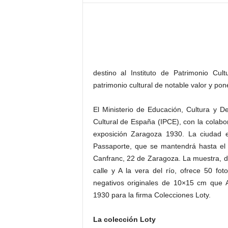
–
L
o
g
o
p
r
destino al Instituto de Patrimonio Cu
e
patrimonio cultural de notable valor y pon
s
s
El Ministerio de Educación, Cultura y De
Cultural de España (IPCE), con la colabo
exposición Zaragoza 1930. La ciudad en
Passaporte, que se mantendrá hasta el 
Canfranc, 22 de Zaragoza. La muestra, div
calle y A la vera del río, ofrece 50 fo
negativos originales de 10×15 cm que 
1930 para la firma Colecciones Loty.
La colección Loty