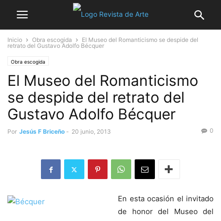
Inicio
Obra escogida
El Museo del Romanticismo se despide del
retrato del Gustavo Adolfo Bécquer
Obra escogida
El Museo del Romanticismo
se despide del retrato del
Gustavo Adolfo Bécquer
0
Por
Jesús F Briceño
-
20 junio, 2013
En esta ocasión el invitado
de honor del Museo del