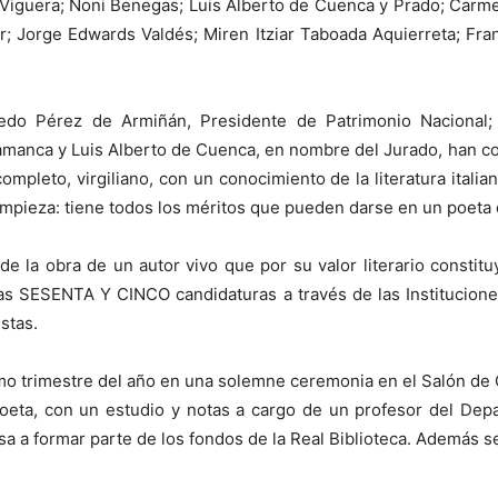
guera; Noni Benegas; Luis Alberto de Cuenca y Prado; Carme 
r; Jorge Edwards Valdés; Miren Itziar Taboada Aquierreta; Fr
redo Pérez de Armiñán, Presidente de Patrimonio Nacional;
amanca y Luis Alberto de Cuenca, en nombre del Jurado, han con
completo, virgiliano, con un conocimiento de la literatura ital
impieza: tiene todos los méritos que pueden darse en un poeta d
de la obra de un autor vivo que por su valor literario constit
das SESENTA Y CINCO candidaturas a través de las Institucione
stas.
timo trimestre del año en una solemne ceremonia en el Salón de 
 poeta, con un estudio y notas a cargo de un profesor del Dep
a a formar parte de los fondos de la Real Biblioteca. Además s