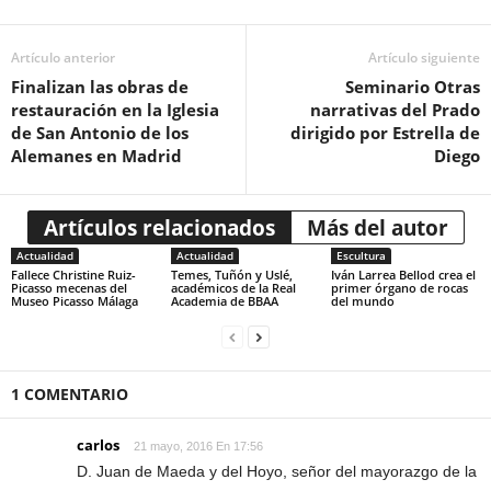
Artículo anterior
Artículo siguiente
Finalizan las obras de
Seminario Otras
restauración en la Iglesia
narrativas del Prado
de San Antonio de los
dirigido por Estrella de
Alemanes en Madrid
Diego
Artículos relacionados
Más del autor
Actualidad
Actualidad
Escultura
Fallece Christine Ruiz-
Temes, Tuñón y Uslé,
Iván Larrea Bellod crea el
Picasso mecenas del
académicos de la Real
primer órgano de rocas
Museo Picasso Málaga
Academia de BBAA
del mundo
1 COMENTARIO
carlos
21 mayo, 2016 En 17:56
D. Juan de Maeda y del Hoyo, señor del mayorazgo de la