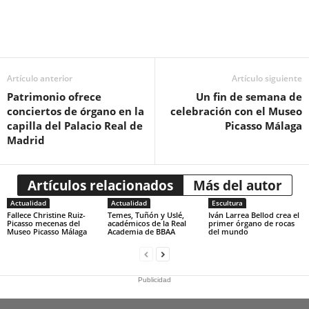
Artículo anterior
Artículo siguiente
Patrimonio ofrece
Un fin de semana de
conciertos de órgano en la
celebración con el Museo
capilla del Palacio Real de
Picasso Málaga
Madrid
Artículos relacionados
Más del autor
Actualidad
Actualidad
Escultura
Fallece Christine Ruiz-
Temes, Tuñón y Uslé,
Iván Larrea Bellod crea el
Picasso mecenas del
académicos de la Real
primer órgano de rocas
Museo Picasso Málaga
Academia de BBAA
del mundo
Publicidad