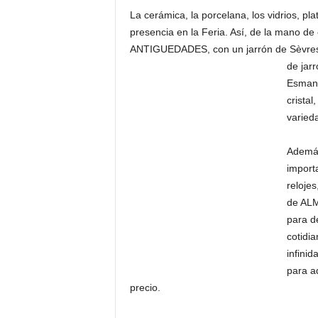
La cerámica, la porcelana, los vidrios, p
presencia en la Feria. Así, de la mano
ANTIGUEDADES, con un jarrón de Sèvres -f
de jar
Esman,
cristal
varied
Además
importa
relojes
de ALM
para d
cotidi
infini
para a
precio.