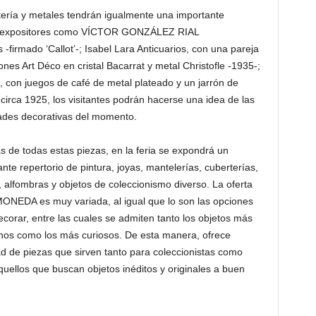
latería y metales tendrán igualmente una importante
 de expositores como VÍCTOR GONZÁLEZ RIAL
irmado ‘Callot’-; Isabel Lara Anticuarios, con una pareja
rones Art Déco en
cristal Bacarrat y metal Christofle -1935-;
 con juegos de café de metal plateado y un jarrón de
, circa 1925, los visitantes podrán hacerse una idea de las
ades decorativas del momento.
 de todas estas piezas, en la feria se expondrá un
nte repertorio de pintura, joyas, mantelerías, cuberterías,
, alfombras y objetos de coleccionismo diverso. La oferta
ONEDA es muy variada, al igual que lo son las opciones
ecorar, entre las cuales se admiten tanto los objetos más
anos como los más curiosos. De esta manera, ofrece
dad de piezas que sirven tanto para coleccionistas como
quellos que buscan objetos inéditos y originales a buen