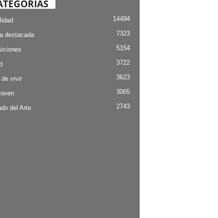
ATEGORÍAS
14494
lidad
7323
ia destacada
5154
iciones
3722
d
3623
 de vivir
3065
Joven
2743
do del Arte