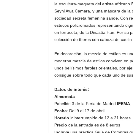
la escultura-maqueta del artista africano
Seyni Awa Camara, y una máscara de la cu
sociedad secreta femenina sande. Con res
estucos policromados representando digna
en terracota, de la Dinastía Han. Por
colección de títeres con cabeza de caolin
En decoración, la mezcla de estilos es u
moderna mezcla de estilos conviven en p
unos bellísimos faroles orientales, por 
consigue sobre todo que cada uno de sus 
Datos de interés:
Almoneda
Pabellón 3 de la Feria de Madrid
IFEMA
Fecha
: Del 9 al 17 de abril
Horario
ininterrumpido de 12 a 21 horas
Precio
de la entrada es de 8 euros
Incluye
una práctica Guía de Compras que fa