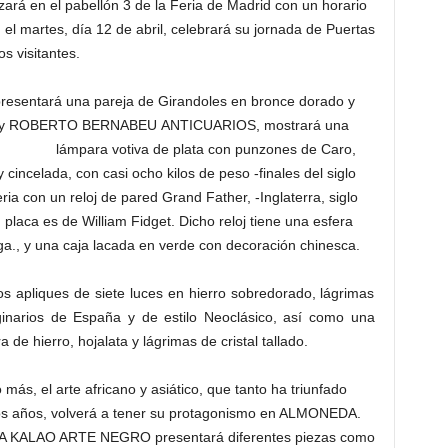
zará en el pabellón 3 de la Feria de Madrid con un horario
el martes, día 12 de abril, celebrará su jornada de Puertas
s visitantes.
presentará una pareja de Girandoles en bronce dorado y
 XX-; y ROBERTO BERNABEU
ANTICUARIOS, mostrará una
lámpara votiva de plata con punzones de Caro,
cincelada, con casi ocho kilos de peso -finales del siglo
eria con un reloj de pared Grand Father, -Inglaterra, siglo
placa es de William Fidget. Dicho reloj tiene una esfera
a., y una caja lacada en verde con decoración chinesca.
 apliques de siete luces en hierro sobredorado, lágrimas
iginarios de España y de estilo Neoclásico, así como una
de hierro, hojalata y lágrimas de cristal tallado.
más, el arte africano y asiático, que tanto ha triunfado
os años, volverá a tener su protagonismo en ALMONEDA.
ERÍA KALAO ARTE NEGRO presentará diferentes piezas como