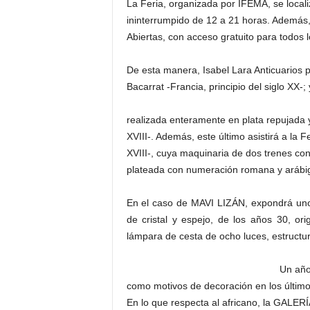
La Feria, organizada por IFEMA, se locali
ininterrumpido de 12 a 21 horas. Además, 
Abiertas, con acceso gratuito para todos lo
De esta manera, Isabel Lara Anticuarios 
Bacarrat -Francia, principio del siglo
realizada enteramente en plata repujada y 
XVIII-. Además, este último asistirá a la F
XVIII-, cuya maquinaria de dos trenes con 
plateada con numeración romana y arábig
En el caso de MAVI LIZÁN, expondrá unos
de cristal y espejo, de los años 30, or
lámpara de cesta de ocho luces, estructura 
Un año 
como motivos de decoración en los últim
En lo que respecta al africano, la GAL