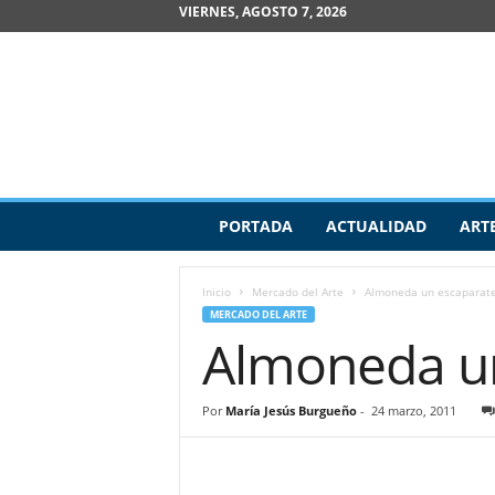
VIERNES, AGOSTO 7, 2026
R
PORTADA
ACTUALIDAD
ART
e
v
i
Inicio
Mercado del Arte
Almoneda un escaparate
s
MERCADO DEL ARTE
t
Almoneda un
a
d
e
Por
María Jesús Burgueño
-
24 marzo, 2011
A
r
t
e