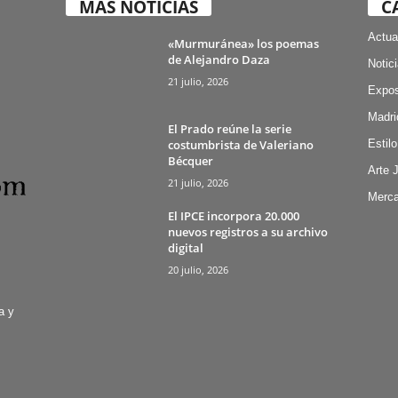
MÁS NOTICIAS
C
Actua
«Murmuránea» los poemas
de Alejandro Daza
Notic
21 julio, 2026
Expos
Madri
El Prado reúne la serie
costumbrista de Valeriano
Estilo
Bécquer
Arte 
21 julio, 2026
Merca
El IPCE incorpora 20.000
nuevos registros a su archivo
digital
20 julio, 2026
a y