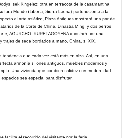
 Bodys Isek Kingelez; otra en terracota de la casamantina
ltura Mende (Liberia, Sierra Leona) perteneciente a la
pecto al arte asiático, Plaza Antiques mostrará una par de
tarios de la Corte de China, Dinastía Ming, y dos perros
 su parte, AGURCHO IRURETAGOYENA apostará por una
 y trajes de seda bordados a mano, China, s. XIX.
na tendencia que cada vez está más en alza. Así, en una
erfecta armonía sillones antiguos, muebles modernos y
ejemplo. Una vivienda que combina calidez con modernidad
espacios sea especial para disfrutar.
cilita el recorrido del visitante por la feria