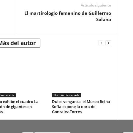
Artículo siguiente
El martirologio femenino de Guillermo
Solana
Más del autor
 destacada
Noticia destacada
o exhibe el cuadro La
Dulce venganza, el Museo Reina
ón de gigantes en
Sofía expone la obra de
as
Gonzalez-Torres