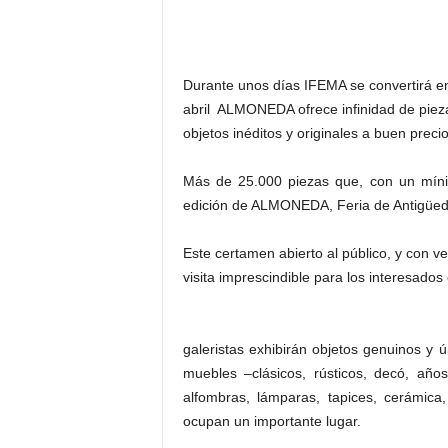
–
L
o
g
Durante unos días IFEMA se convertirá en 
o
abril ALMONEDA ofrece infinidad de pieza
p
objetos inéditos y originales a buen precio
r
e
Más de 25.000 piezas que, con un mín
s
s
edición de ALMONEDA, Feria de Antigüeda
Este certamen abierto al público, y con 
visita imprescindible para los interesado
galeristas exhibirán objetos genuinos y 
muebles –clásicos, rústicos, decó, años
alfombras, lámparas, tapices, cerámic
ocupan un importante lugar.