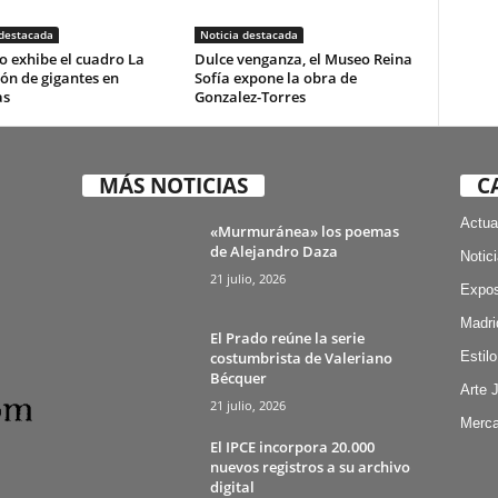
 destacada
Noticia destacada
o exhibe el cuadro La
Dulce venganza, el Museo Reina
ón de gigantes en
Sofía expone la obra de
as
Gonzalez-Torres
MÁS NOTICIAS
C
Actua
«Murmuránea» los poemas
de Alejandro Daza
Notic
21 julio, 2026
Expos
Madri
El Prado reúne la serie
costumbrista de Valeriano
Estilo
Bécquer
Arte 
21 julio, 2026
Merca
El IPCE incorpora 20.000
nuevos registros a su archivo
digital