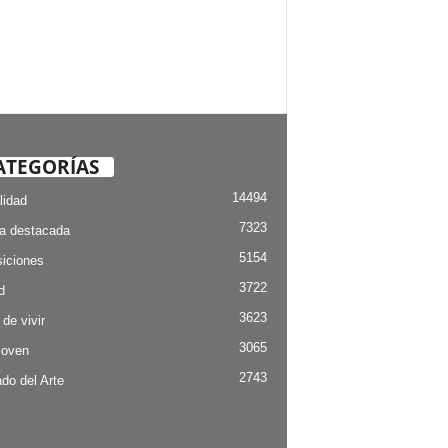
ATEGORÍAS
14494
lidad
7323
ia destacada
5154
iciones
3722
d
3623
 de vivir
3065
Joven
2743
do del Arte