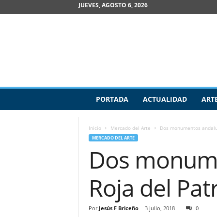
JUEVES, AGOSTO 6, 2026
R
PORTADA
ACTUALIDAD
ART
e
v
i
Inicio
Mercado del Arte
Dos monumentos andaluce
s
MERCADO DEL ARTE
t
Dos monumen
a
d
e
Roja del Pa
A
r
t
Por
Jesús F Briceño
-
3 julio, 2018
0
e