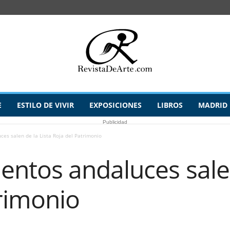
E
ESTILO DE VIVIR
EXPOSICIONES
LIBROS
MADRID
Publicidad
s salen de la Lista Roja del Patrimonio
tos andaluces salen 
trimonio