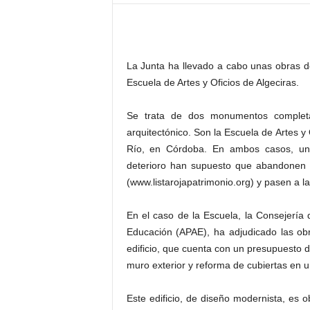
–
L
o
g
La Junta ha llevado a cabo unas obras d
o
p
Escuela de Artes y Oficios de Algeciras.
r
e
Se trata de dos monumentos completa
s
arquitectónico. Son la Escuela de Artes y 
s
Río, en Córdoba. En ambos casos, una
deterioro han supuesto que abandonen l
(www.listarojapatrimonio.org) y pasen a la
En el caso de la Escuela, la Consejería
Educación (APAE), ha adjudicado las obr
edificio, que cuenta con un presupuesto d
muro exterior y reforma de cubiertas en 
Este edificio, de diseño modernista, es 