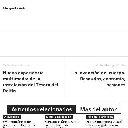
Me gusta esto:
Artículo anterior
Artículo siguiente
Nueva experiencia
La invención del cuerpo.
multimedia de la
Desnudos, anatomía,
instalación del Tesoro del
pasiones
Delfín
Artículos relacionados
Más del autor
Actualidad
Noticia destacada
Noticia destacada
«Murmuránea» los
El Prado reúne la serie
El IPCE incorpora 20.000
poemas de Alejandro
costumbrista de
nuevos registros a su