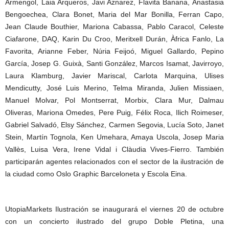
Armengol, Laia Arqueros, Javi Aznarez, Flavita Banana, Anastasia
Bengoechea, Clara Bonet, Maria del Mar Bonilla, Ferran Capo,
Jean Claude Bouthier, Mariona Cabassa, Pablo Caracol, Celeste
Ciafarone, DAQ, Karin Du Croo, Meritxell Durán, Àfrica Fanlo, La
Favorita, Arianne Feber, Núria Feijoó, Miguel Gallardo, Pepino
García, Josep G. Guixà, Santi González, Marcos Isamat, Javirroyo,
Laura Klamburg, Javier Mariscal, Carlota Marquina, Ulises
Mendicutty, José Luis Merino, Telma Miranda, Julien Missiaen,
Manuel Molvar, Pol Montserrat, Morbix, Clara Mur, Dalmau
Oliveras, Mariona Omedes, Pere Puig, Félix Roca, Ilich Roimeser,
Gabriel Salvadó, Elsy Sánchez, Carmen Segovia, Lucía Soto, Janet
Stein, Martín Tognola, Ken Umehara, Amaya Uscola, Josep Maria
Vallès, Luisa Vera, Irene Vidal i Clàudia Vives-Fierro. También
participarán agentes relacionados con el sector de la ilustración de
la ciudad como Oslo Graphic Barceloneta y Escola Eina.
UtopiaMarkets Ilustración se inaugurará el viernes 20 de octubre
con un concierto ilustrado del grupo Doble Pletina, una