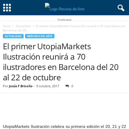
Publicidad
Inicio
Actualidad
El primer UtopiaMarkets Ilustración reunirá a 70 ilustradores en
Barcelona del 20...
ACTUALIDAD
MERCADO DEL ARTE
El primer UtopiaMarkets
Ilustración reunirá a 70
ilustradores en Barcelona del 20
al 22 de octubre
Por
Jesús F Briceño
-
9 octubre, 2017
0
UtopiaMarkets Ilustración celebra su primera edición el 20, 21 y 22