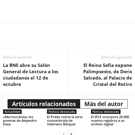
Artículo anterior
Artículo siguiente
La BNE abre su Salón
El Reina Sofía expone
General de Lectura a los
Palimpsesto, de Doris
ciudadanos el 12 de
Salcedo, al Palacio de
octubre
Cristal del Retiro
Artículos relacionados
Más del autor
Actualidad
Noticia destacada
Noticia destacada
«Murmuránea» los
El Prado reúne la serie
El IPCE incorpora 20.000
poemas de Alejandro
costumbrista de
nuevos registros a su
Daza
Valeriano Bécquer
archivo digital