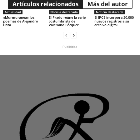
Artículos relacionados
Más del autor
Actualidad
Noticia destacada
Noticia destacada
«Murmuránea» los
El Prado reúne la serie
El IPCE incorpora 20.000
poemas de Alejandro
costumbrista de
nuevos registros a su
Daza
Valeriano Bécquer
archivo digital
Publicidad