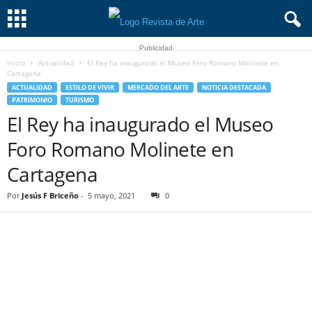
Publicidad
Inicio
Actualidad
El Rey ha inaugurado el Museo Foro Romano Molinete en
Cartagena
ACTUALIDAD
ESTILO DE VIVIR
MERCADO DEL ARTE
NOTICIA DESTACADA
PATRIMONIO
TURISMO
El Rey ha inaugurado el Museo
Foro Romano Molinete en
Cartagena
Por
Jesús F Briceño
-
5 mayo, 2021
0