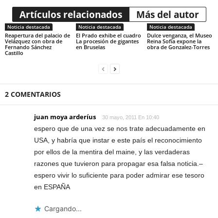
Artículos relacionados
Más del autor
Noticia destacada
Noticia destacada
Noticia destacada
Reapertura del palacio de
El Prado exhibe el cuadro
Dulce venganza, el Museo
Velázquez con obra de
La procesión de gigantes
Reina Sofía expone la
Fernando Sánchez
en Bruselas
obra de Gonzalez-Torres
Castillo
2 COMENTARIOS
juan moya arderíus
30 mayo, 2011 En 10:40
espero que de una vez se nos trate adecuadamente en
USA, y habría que instar e este país el reconocimiento
por ellos de la mentira del maine, y las verdaderas
razones que tuvieron para propagar esa falsa noticia.–
espero vivir lo suficiente para poder admirar ese tesoro
en ESPAÑA
Cargando...