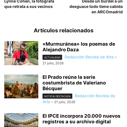
Lynne Cohen, la fotógrafa
Desde un burdel a un
que retrata a sus vecinos
desguace todo tiene cabida
en ARCOmadrid
Artículos relacionados
«Murmuránea» los poemas de
Alejandro Daza
Redacción Revista de Arte
-
ACTUALIDAD
21 julio, 2026
El Prado reúne la serie
costumbrista de Valeriano
Bécquer
Redacción Revista de
NOTICIA DESTACADA
Arte
-
21 julio, 2026
El IPCE incorpora 20.000 nuevos
registros a su archivo digital