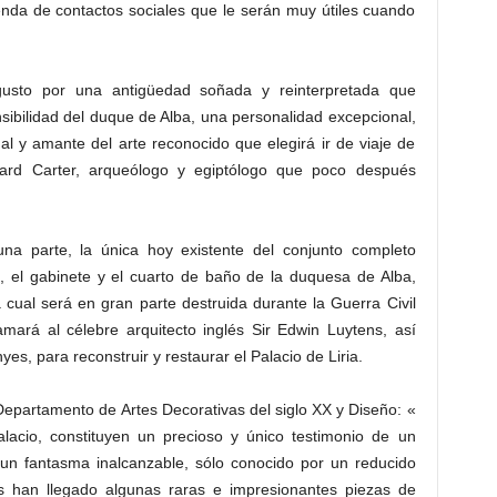
nda de contactos sociales que le serán muy útiles cuando
usto por una antigüedad soñada y reinterpretada que
ibilidad del duque de Alba, una personalidad excepcional,
tual y amante del arte reconocido que elegirá ir de viaje de
rd Carter, arqueólogo y egiptólogo que poco después
a parte, la única hoy existente del conjunto completo
, el gabinete y el cuarto de baño de la duquesa de Alba,
a cual será en gran parte destruida durante la Guerra Civil
mará al célebre arquitecto inglés Sir Edwin Luytens, así
s, para reconstruir y restaurar el Palacio de Liria.
epartamento de Artes Decorativas del siglo XX y Diseño: «
alacio, constituyen un precioso y único testimonio de un
un fantasma inalcanzable, sólo conocido por un reducido
s han llegado algunas raras e impresionantes piezas de