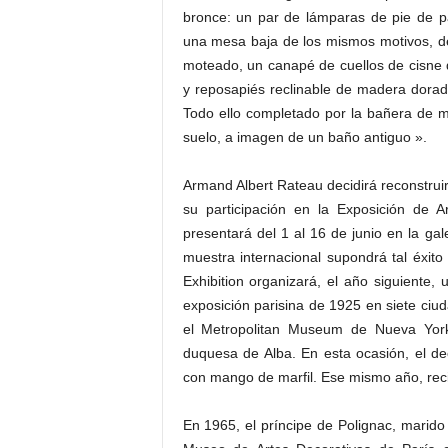
bronce: un par de lámparas de pie de pá
una mesa baja de los mismos motivos, d
moteado, un canapé de cuellos de cisne d
y reposapiés reclinable de madera dora
Todo ello completado por la bañera de m
suelo, a imagen de un baño antiguo ».
Armand Albert Rateau decidirá reconstruir
su participación en la Exposición de 
presentará del 1 al 16 de junio en la ga
muestra internacional supondrá tal éxit
Exhibition organizará, el año siguiente,
exposición parisina de 1925 en siete ci
el Metropolitan Museum de Nueva York,
duquesa de Alba. En esta ocasión, el d
con mango de marfil. Ese mismo año, recib
En 1965, el príncipe de Polignac, marido