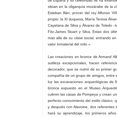
de España y su celebridad se ha extendi
sitúan en la oligarquía mozárabe de la c
Esteban Illán, prócer del rey Alfonso V
propio: la XI duquesa, María Teresa Álvar
Cayetana de Silva y Álvarez de Toledo –l
Fitz-James Stuart y Silva. Estas dos últ
más allá de su clase social, entrando en
valor inmaterial del mito ».
Las creaciones en bronce de Armand Alb
sutileza excepcionales, hacen referen
decorador, que se nutrió de su primer g
compañía de un grupo de amigos, entre ell
luz las excavaciones arqueológicas de fi
bronce expuesto en el Museo Arqueoló
cubren las casas de Pompeya y crean unos
perfecto conocimiento del estilo clásico
y después con Alavoine, dos referentes i
hará su aprendizaje, los primeros años