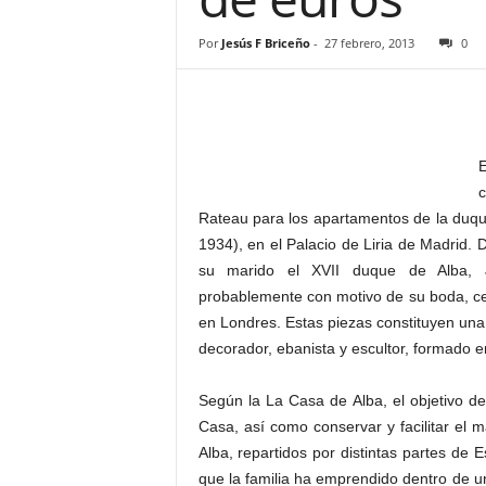
–
L
Por
Jesús F Briceño
-
27 febrero, 2013
0
o
g
o
p
r
E
e
c
s
Rateau para los apartamentos de la duqu
s
1934), en el Palacio de Liria de Madrid.
su marido el XVII duque de Alba, J
probablemente con motivo de su boda, c
en Londres. Estas piezas constituyen una 
decorador, ebanista y escultor, formado e
Según la La Casa de Alba, el objetivo de
Casa, así como conservar y facilitar el
Alba, repartidos por distintas partes de
que la familia ha emprendido dentro de u