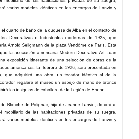
 mobiliario de las habitaciones privadas de su suegra,
zará varios modelos idénticos en los encargos de Lanvin y
 el cuarto de baño de la duquesa de Alba en el contexto de
Artes Decorativas e Industriales modernas de 1925, que
lería Arnold Seligmann de la plaza Vendôme de Paris. Esta
o que la asociación americana Modern Decorative Art Loan
 una exposición itinerante de una selección de obras de la
udades americanas. En febrero de 1926, será presentada en
 que adquirirá una obra: un tocador idéntico al de la
ecorador regalará al museo un espejo de mano de bronce
irá las insignias de caballero de la Legión de Honor.
 de Blanche de Polignac, hija de Jeanne Lanvin, donará al
 mobiliario de las habitaciones privadas de su suegra,
zará varios modelos idénticos en los encargos de Lanvin y