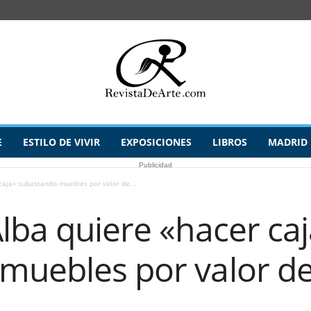
E
ESTILO DE VIVIR
EXPOSICIONES
LIBROS
MADRID
Publicidad
caja» subastando muebles por valor de...
lba quiere «hacer ca
muebles por valor de