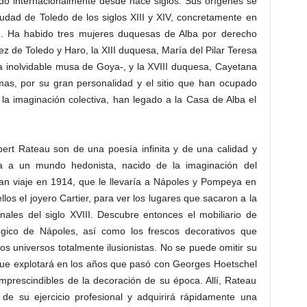
do internacionalmente desde hace siglos. Sus orígenes se
iudad de Toledo de los siglos XIII y XIV, concretamente en
III. Ha habido tres mujeres duquesas de Alba por derecho
ez de Toledo y Haro, la XIII duquesa, María del Pilar Teresa
a inolvidable musa de Goya-, y la XVIII duquesa, Cayetana
imas, por su gran personalidad y el sitio que han ocupado
 la imaginación colectiva, han legado a la Casa de Alba el
ert Rateau son de una poesía infinita y de una calidad y
cia a un mundo hedonista, nacido de la imaginación del
ran viaje en 1914, que le llevaría a Nápoles y Pompeya en
os el joyero Cartier, para ver los lugares que sacaron a la
nales del siglo XVIII. Descubre entonces el mobiliario de
gico de Nápoles, así como los frescos decorativos que
 universos totalmente ilusionistas. No se puede omitir su
, que explotará en los años que pasó con Georges Hoetschel
mprescindibles de la decoración de su época. Allí, Rateau
 de su ejercicio profesional y adquirirá rápidamente una