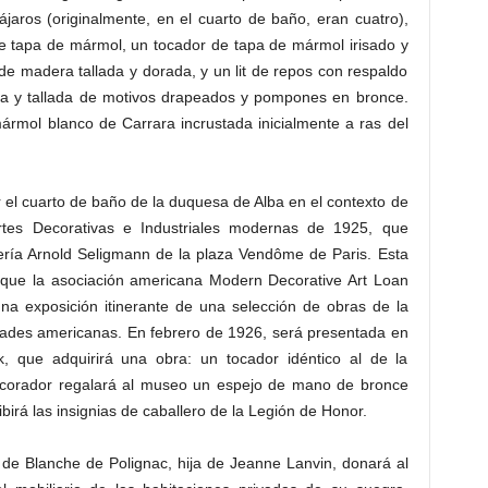
jaros (originalmente, en el cuarto de baño, eran cuatro),
e tapa de mármol, un tocador de tapa de mármol irisado y
e madera tallada y dorada, y un lit de repos con respaldo
da y tallada de motivos drapeados y pompones en bronce.
ármol blanco de Carrara incrustada inicialmente a ras del
 el cuarto de baño de la duquesa de Alba en el contexto de
Artes Decorativas e Industriales modernas de 1925, que
lería Arnold Seligmann de la plaza Vendôme de Paris. Esta
o que la asociación americana Modern Decorative Art Loan
 una exposición itinerante de una selección de obras de la
udades americanas. En febrero de 1926, será presentada en
 que adquirirá una obra: un tocador idéntico al de la
ecorador regalará al museo un espejo de mano de bronce
irá las insignias de caballero de la Legión de Honor.
 de Blanche de Polignac, hija de Jeanne Lanvin, donará al