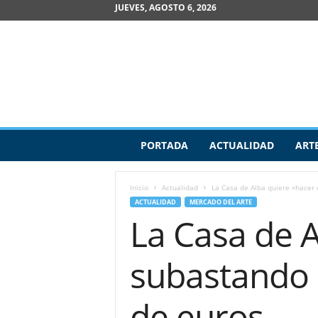
JUEVES, AGOSTO 6, 2026
R
PORTADA
ACTUALIDAD
ART
e
v
i
Inicio
Actualidad
La Casa de Alba quiere «hacer 
s
ACTUALIDAD
MERCADO DEL ARTE
t
La Casa de A
a
d
e
subastando 
A
r
t
de euros
e