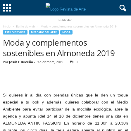
Publicidad
Inicio
Estilo de vivir
Moda y complementos sostenibles en Almoneda 2019
ESTILO DE VIVIR
MERCADO DEL ARTE
MODA
Moda y complementos
sostenibles en Almoneda 2019
Por
Jesús F Briceño
-
9 diciembre, 2019
0
Si quieres ir al día con prendas únicas que le den un toque
especial a tu look y además, quieres colaborar con el Medio
Ambiente para evitar participar de la mochila ecológica, abre la
agenda y apunta ¡del 14 al 18 de diciembre tienes una cita en
ALMONEDA ANTIK PASSION! En horario de 11.30h a 20.30h
durante los cinco días, la feria estará abierta al público en el