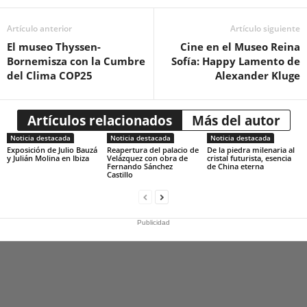
Artículo anterior
Artículo siguiente
El museo Thyssen-
Cine en el Museo Reina
Bornemisza con la Cumbre
Sofía: Happy Lamento de
del Clima COP25
Alexander Kluge
Artículos relacionados
Más del autor
Noticia destacada
Noticia destacada
Noticia destacada
Exposición de Julio Bauzá
Reapertura del palacio de
De la piedra milenaria al
y Julián Molina en Ibiza
Velázquez con obra de
cristal futurista, esencia
Fernando Sánchez
de China eterna
Castillo
Publicidad