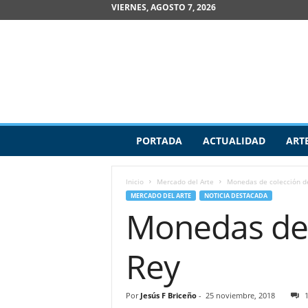
VIERNES, AGOSTO 7, 2026
R
PORTADA
ACTUALIDAD
ART
e
v
i
Inicio
Mercado del Arte
Monedas de colección de
s
MERCADO DEL ARTE
NOTICIA DESTACADA
t
Monedas de c
a
d
e
Rey
A
r
t
Por
Jesús F Briceño
-
25 noviembre, 2018
e