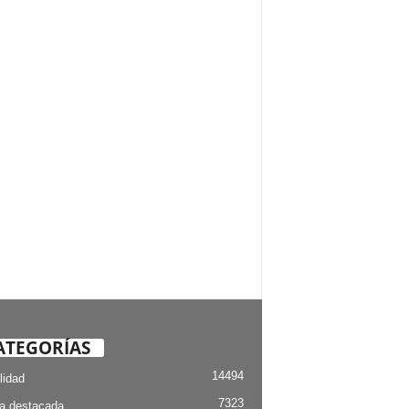
ATEGORÍAS
14494
lidad
7323
ia destacada