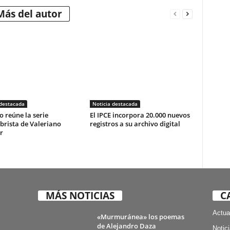
Más del autor
 destacada
Noticia destacada
o reúne la serie
El IPCE incorpora 20.000 nuevos
brista de Valeriano
registros a su archivo digital
r
MÁS NOTICIAS
C
Actua
«Murmuránea» los poemas
de Alejandro Daza
Notic