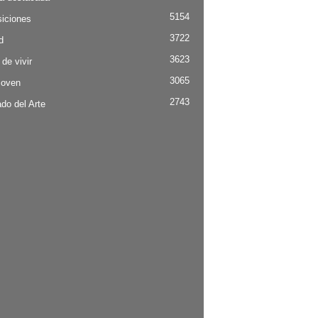
5154
iciones
3722
d
3623
 de vivir
3065
Joven
2743
do del Arte