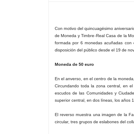
–
L
o
g
Con motivo del quincuagésimo aniversario
o
p
de Moneda y Timbre-Real Casa de la Mo
r
formada por 6 monedas acuñadas con ca
e
disposición del público desde el 19 de no
s
s
Moneda de 50 euro
En el anverso, en el centro de la moned
Circundando toda la zona central, en el 
escudos de las Comunidades y Ciudades
superior central, en dos líneas, los años 
El reverso muestra una imagen de la Fam
circular, tres grupos de eslabones del col