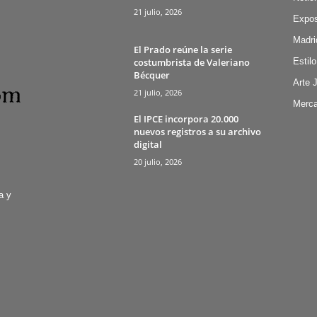
21 julio, 2026
Expos
Madri
El Prado reúne la serie
costumbrista de Valeriano
Estilo
Bécquer
Arte 
21 julio, 2026
Merca
El IPCE incorpora 20.000
nuevos registros a su archivo
digital
20 julio, 2026
a y