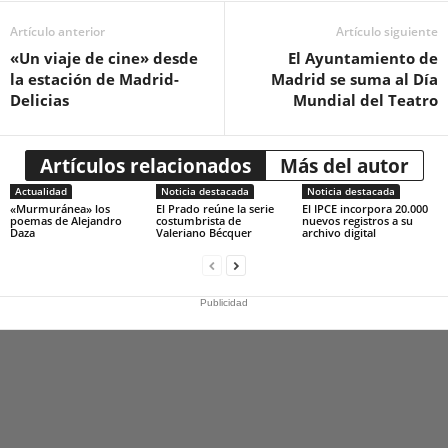
Artículo anterior
Artículo siguiente
«Un viaje de cine» desde
El Ayuntamiento de
la estación de Madrid-
Madrid se suma al Día
Delicias
Mundial del Teatro
Artículos relacionados
Más del autor
Actualidad
Noticia destacada
Noticia destacada
«Murmuránea» los
El Prado reúne la serie
El IPCE incorpora 20.000
poemas de Alejandro
costumbrista de
nuevos registros a su
Daza
Valeriano Bécquer
archivo digital
Publicidad