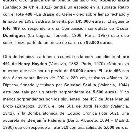
euros
). Otro grande de la pintura del siglo XX,
Roberto Matta
(Santiago de Chile, 1911) tendrá un espacio en la subasta Retiro
con el
lote 488
«La Braise du Gene» óleo sobre lienzo fechado y
firmado en 1991 saldrá a la venta por
145.000 euros
. El siguiente
lote 489
corresponde a una Composición surrealista de
Óscar
Domínguez
(La Laguna, Tenerife, 1906- París, 1957) este óleo
sobre lienzo parte de un precio de salida de
95.000 euros
.
Otra de las piezas a tener en cuenta es la correspondiente al
lote
491 de Henry Hayden
(Varsovia, 1883 -París, 1970) «Naturaleza
muerta» que sale por un precio de
95.000 euros
. El
Lote 496
son
dos óleos sobre lienzo de 200 x 280 cm, titulados «Blanco IV.
Díptico» firmado y titulado por
Soledad Sevilla
(Valencia, 1944)
este lote sale por un precio sorprendente de
5.500 euros
. Y no
menos sorprendentes son los siguientes lote 497 de Jose Manuel
Broto (Zaragoza, 1949), el lote 501 de Jordi Teixidor (Valencia,
1941). Y la Bomba atómica del Equipo Crónica (lote 502). Una
acuarela de
Benjamín Palencia
(Barrx, Albacete, 1894 – Madrid,
1980) que corresponde al
lote 519
con una salida de
5.000 euros
.