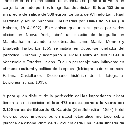
También en la misma sesión de subastas se pone a la venta un
conjunto formado por tres fotografías de artistas.
El lote 453 tiene
un precio de salida de 900 euros
. Se trata de Wilfredo Lam, Raul
Martínez y Arturo Sandoval. Realizadas por
Oswaldo Salas
(La
Habana, 1914-1992). Este artista que tras su paso por varios
oficios en Nueva York, abrió un estudio de fotografía en
Maanhathan retratando a celebridades como Marilyn Monreo y
Elisabeth Taylor. En 1955 se instala en Cuba.Fue fundador del
periódico Granma y acompañó a Fidel Castro en sus viajes a
Venezuela y Estados Unidos. Fue un personaje muy influyente en
el mundo cultural y político de la época. (bibliografía de referencia:
Paloma Castellanos. Diccionario histórico de la fotografía.
Ediciones Istmos. 1999).
Y para quién disfrute de la perfección del las impresiones inkjeat
tienen a su disposición el
lote 473 que se pone a la venta por
2.100 euros de Eduardo G. Kaibide
(San Sebastián, 1954) Hotel
Victoria, trece impresiones en papel fotográfico montado sobre
plancha de dibond 2mm de 42 x59 cm cada una. Serie limitada de