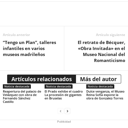
Artículo anterior
Artículo siguiente
“Tengo un Plan”, talleres
El retrato de Bécquer,
infantiles en varios
«Obra Invitada» en el
museos madrileños
Museo Nacional del
Romanticismo
Artículos relacionados
Más del autor
Noticia destacada
Noticia destacada
Noticia destacada
Reapertura del palacio de
El Prado exhibe el cuadro
Dulce venganza, el Museo
Velázquez con obra de
La procesión de gigantes
Reina Sofía expone la
Fernando Sánchez
en Bruselas
obra de Gonzalez-Torres
Castillo
Publicidad