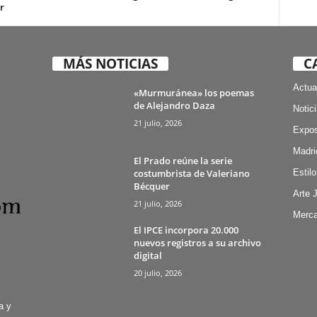
r
MÁS NOTICIAS
C
Actua
«Murmuránea» los poemas
de Alejandro Daza
Notic
21 julio, 2026
Expos
Madri
El Prado reúne la serie
costumbrista de Valeriano
Estilo
Bécquer
Arte 
21 julio, 2026
Merca
El IPCE incorpora 20.000
nuevos registros a su archivo
digital
20 julio, 2026
a y