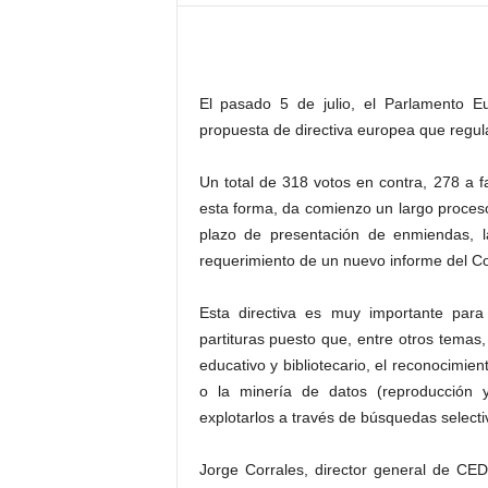
–
L
o
g
El pasado 5 de julio, el Parlamento E
o
p
propuesta de directiva europea que regula
r
e
Un total de 318 votos en contra, 278 a f
s
esta forma, da comienzo un largo proces
s
plazo de presentación de enmiendas, la
requerimiento de un nuevo informe del Com
Esta directiva es muy importante para 
partituras puesto que, entre otros temas,
educativo y bibliotecario, el reconocimie
o la minería de datos (reproducción 
explotarlos a través de búsquedas selecti
Jorge Corrales, director general de CE