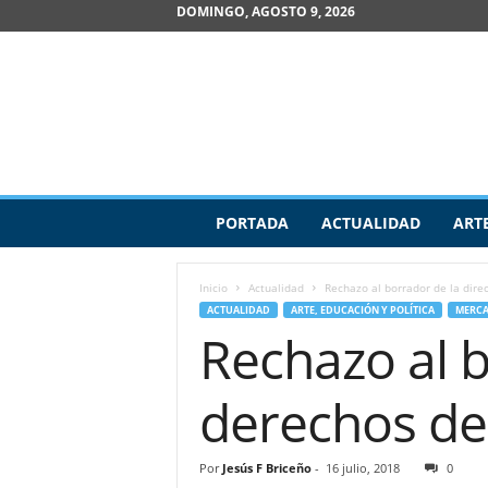
DOMINGO, AGOSTO 9, 2026
R
PORTADA
ACTUALIDAD
ART
e
v
i
Inicio
Actualidad
Rechazo al borrador de la dire
s
ACTUALIDAD
ARTE, EDUCACIÓN Y POLÍTICA
MERCA
t
Rechazo al b
a
d
e
derechos de
A
r
t
Por
Jesús F Briceño
-
16 julio, 2018
0
e