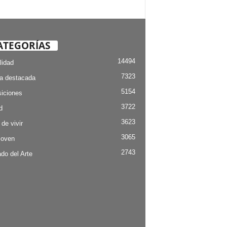
ATEGORÍAS
14494
lidad
7323
ia destacada
5154
iciones
3722
d
3623
 de vivir
3065
Joven
2743
do del Arte