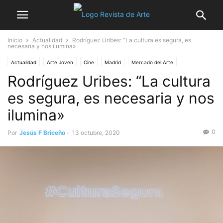
Inicio
Actualidad
Rodríguez Uribes: “La cultura es segura, es
necesaria y nos ilumina»
Actualidad
Arte Joven
Cine
Madrid
Mercado del Arte
Rodríguez Uribes: “La cultura
Noticia destacada
es segura, es necesaria y nos
ilumina»
0
Por
Jesús F Briceño
-
13 octubre, 2020