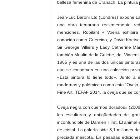
belleza femenina de Cranach. La pintura 
Jean-Luc Baroni Ltd (Londres) expone La
una obra temprana recientemente re
menciones. Robilant + Voena exhibirá
conocido como Guercino; y David Koetser 
Sir George Villiers y Lady Catherine M
también Moulin de la Galette, de Vincent 
1965 y es una de las dos únicas pintura
aún se conservan en una colección priva
«Esta pintura lo tiene todo». Junto a 
modernas y polémicas como esta “Oveja n
Fine Art. TEFAF 2014. la oveja que se con
Oveja negra con cuernos dorados» (2009)
las esculturas y antigüedades de gra
inconfundible de Damien Hirst. El animal 
de cristal. La galería pide 3,1 millones 
preciada mascota. En pasadas ediciones