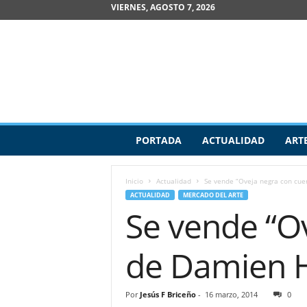
VIERNES, AGOSTO 7, 2026
R
PORTADA
ACTUALIDAD
ART
e
v
i
Inicio
Actualidad
Se vende “Oveja negra con cuer
s
ACTUALIDAD
MERCADO DEL ARTE
t
Se vende “O
a
d
e
de Damien Hi
A
r
t
Por
Jesús F Briceño
-
16 marzo, 2014
0
e