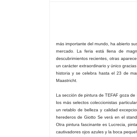
–
L
o
g
o
p
r
más importante del mundo, ha abierto sus
e
mercado. La feria está llena de magn
s
descubrimientos recientes, otras aparec
s
un carácter extraordinario y único gracia
historia y se celebra hasta el 23 de m
Maastricht.
La sección de pintura de TEFAF goza de u
los más selectos coleccionistas particul
un retablo de belleza y calidad excepci
herederos de Giotto Se verá en el stand
Otra pintura fascinante es Lucrecia, pi
cautivadores ojos azules y la boca pequeñ