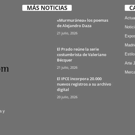
MÁS NOTICIAS
C
Actua
«Murmuránea» los poemas
de Alejandro Daza
Notic
21 julio, 2026
Expos
Madri
El Prado reúne la serie
costumbrista de Valeriano
Estilo
Bécquer
Arte 
21 julio, 2026
Merca
El IPCE incorpora 20.000
nuevos registros a su archivo
digital
20 julio, 2026
a y