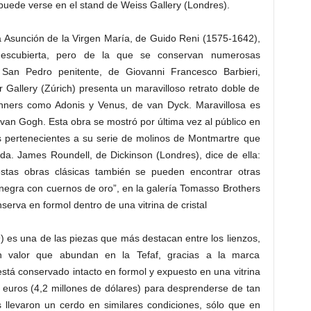
puede verse en el stand de Weiss Gallery (Londres).
 Asunción de la Virgen María, de Guido Reni (1575-1642),
descubierta, pero de la que se conservan numerosas
 San Pedro penitente, de Giovanni Francesco Barbieri,
Gallery (Zúrich) presenta un maravilloso retrato doble de
anners como Adonis y Venus, de van Dyck. Maravillosa es
van Gogh. Esta obra se mostró por última vez al público en
s pertenecientes a su serie de molinos de Montmartre que
da. James Roundell, de Dickinson (Londres), dice de ella:
estas obras clásicas también se pueden encontrar otras
egra con cuernos de oro”, en la galería Tomasso Brothers
serva en formol dentro de una vitrina de cristal
 es una de las piezas que más destacan entre los lienzos,
n valor que abundan en la Tefaf, gracias a la marca
está conservado intacto en formol y expuesto en una vitrina
de euros (4,2 millones de dólares) para desprenderse de tan
 llevaron un cerdo en similares condiciones, sólo que en