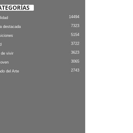
ATEGORÍAS
14494
lidad
7323
ia destacada
5154
iciones
3722
d
3623
 de vivir
3065
Joven
2743
do del Arte