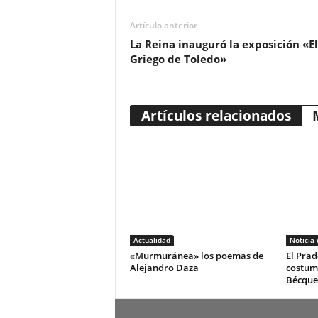
Artículo anterior
La Reina inauguró la exposición «El
Griego de Toledo»
Artículos relacionados
Actualidad
Noticia
«Murmuránea» los poemas de
El Prad
Alejandro Daza
costum
Bécque