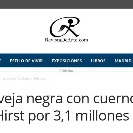
E
ESTILO DE VIVIR
EXPOSICIONES
LIBROS
MADRID
Publicidad
nos de oro” de Damien Hirst por...
veja negra con cuern
rst por 3,1 millones