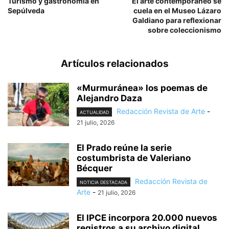
Turismo y gastronomía en
El arte contemporáneo se
Sepúlveda
cuela en el Museo Lázaro
Galdiano para reflexionar
sobre coleccionismo
Artículos relacionados
«Murmuránea» los poemas de
Alejandro Daza
Redacción Revista de Arte
-
ACTUALIDAD
21 julio, 2026
El Prado reúne la serie
costumbrista de Valeriano
Bécquer
Redacción Revista de
NOTICIA DESTACADA
Arte
-
21 julio, 2026
El IPCE incorpora 20.000 nuevos
registros a su archivo digital