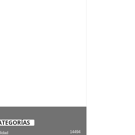
ATEGORÍAS
14494
lidad