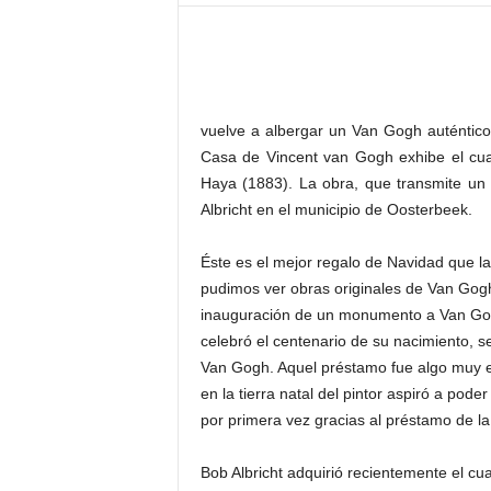
–
L
o
g
o
p
vuelve a albergar un Van Gogh auténtico
r
Casa de Vincent van Gogh exhibe el cua
e
Haya (1883). La obra, que transmite un
s
Albricht en el municipio de Oosterbeek.
s
Éste es el mejor regalo de Navidad que l
pudimos ver obras originales de Van Gogh
inauguración de un monumento a Van Gogh
celebró el centenario de su nacimiento, se
Van Gogh. Aquel préstamo fue algo muy e
en la tierra natal del pintor aspiró a pod
por primera vez gracias al préstamo de la 
Bob Albricht adquirió recientemente el cu