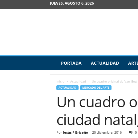
JUEVES, AGOSTO 6, 2026
R
PORTADA
ACTUALIDAD
ART
e
v
i
Inicio
Actualidad
Un cuadro original de Van Gogh 
s
ACTUALIDAD
MERCADO DEL ARTE
t
Un cuadro o
a
d
e
ciudad natal
A
r
t
Por
Jesús F Briceño
-
20 diciembre, 2016
0
e