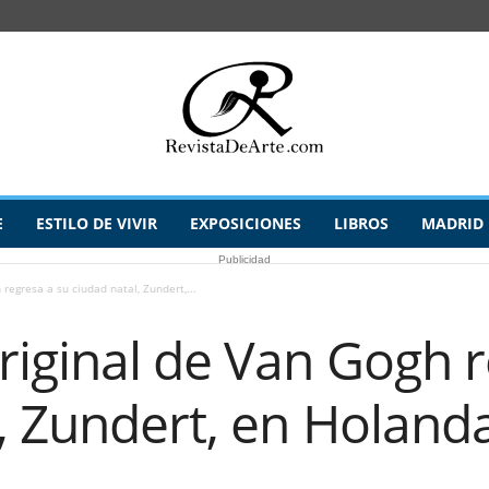
E
ESTILO DE VIVIR
EXPOSICIONES
LIBROS
MADRID
Publicidad
regresa a su ciudad natal, Zundert,...
riginal de Van Gogh r
, Zundert, en Holand