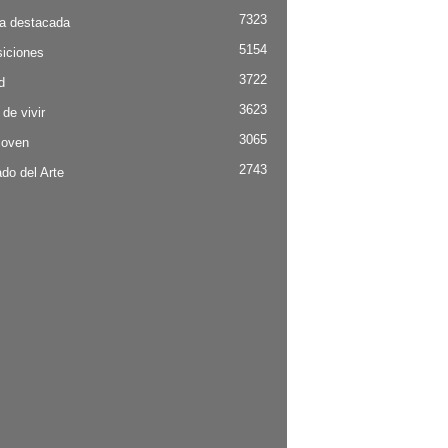
7323
ia destacada
5154
iciones
3722
d
3623
 de vivir
3065
Joven
2743
do del Arte