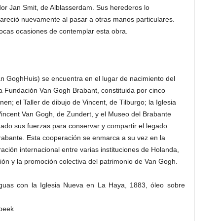
ador Jan Smit, de Alblasserdam. Sus herederos lo
areció nuevamente al pasar a otras manos particulares.
pocas ocasiones de contemplar esta obra.
n GoghHuis) se encuentra en el lugar de nacimiento del
la Fundación Van Gogh Brabant, constituida por cinco
en; el Taller de dibujo de Vincent, de Tilburgo; la Iglesia
Vincent Van Gogh, de Zundert, y el Museo del Brabante
do sus fuerzas para conservar y compartir el legado
Brabante. Esta cooperación se enmarca a su vez en la
ión internacional entre varias instituciones de Holanda,
ión y la promoción colectiva del patrimonio de Van Gogh.
guas con la Iglesia Nueva en La Haya, 1883, óleo sobre
rbeek