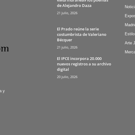
de Alejandro Daza
Notic
21 julio, 2026
Expos
Madri
El Prado reúne la serie
costumbrista de Valeriano
Estilo
Bécquer
Arte 
21 julio, 2026
Merca
El IPCE incorpora 20.000
nuevos registros a su archivo
digital
20 julio, 2026
a y