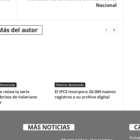
Nacional
Más del autor
 destacada
Noticia destacada
o reúne la serie
El IPCE incorpora 20.000 nuevos
brista de Valeriano
registros a su archivo digital
r
MÁS NOTICIAS
C
Actua
«Murmuránea» los poemas