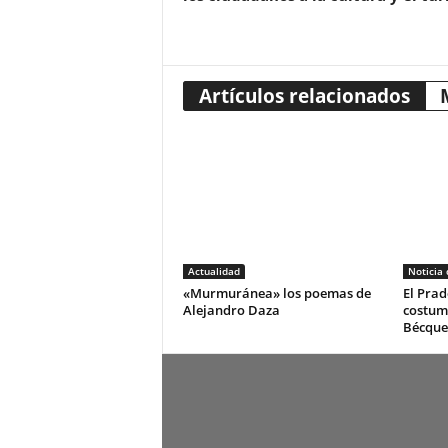
Artículos relacionados
Actualidad
Noticia
«Murmuránea» los poemas de
El Prad
Alejandro Daza
costum
Bécque