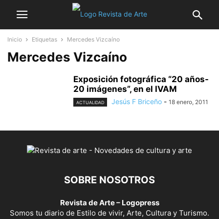
Inicio
Etiquetas
Mercedes Vizcaíno
Mercedes Vizcaíno
Exposición fotográfica “20 años-
20 imágenes”, en el IVAM
Jesús F Briceño
-
18 enero, 2011
ACTUALIDAD
SOBRE NOSOTROS
Revista de Arte – Logopress
Somos tu diario de Estilo de vivir, Arte, Cultura y Turismo.