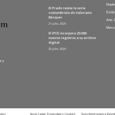
Madri
El Prado reúne la serie
costumbrista de Valeriano
Estilo
Bécquer
Arte 
21 julio, 2026
Merca
El IPCE incorpora 20.000
nuevos registros a su archivo
digital
20 julio, 2026
a y
ados.
Aviso Legal, Privacidad y Cookies
Suscríbete gratis a Revis