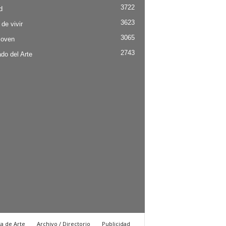
3722
d
3623
 de vivir
3065
Joven
2743
do del Arte
ta de Arte
Archivo / Directorio
Publicidad