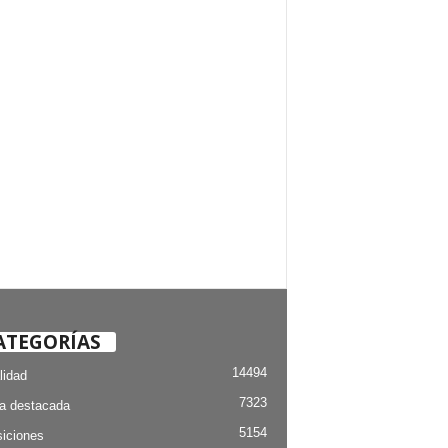
ATEGORÍAS
14494
lidad
7323
ia destacada
5154
iciones