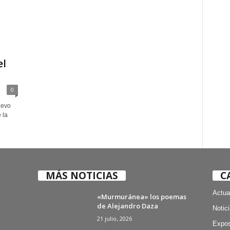
el
0
uevo
 la
MÁS NOTICIAS
C
Actua
«Murmuránea» los poemas
de Alejandro Daza
Notic
21 julio, 2026
Expos