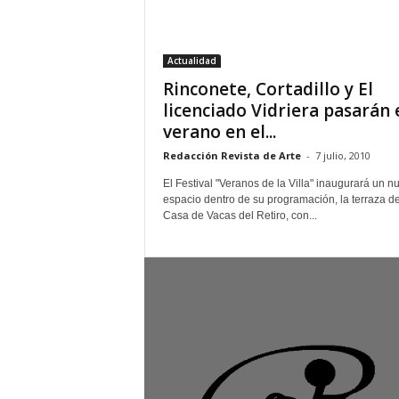
–
L
o
Actualidad
g
Rinconete, Cortadillo y El
o
p
licenciado Vidriera pasarán 
r
verano en el...
e
Redacción Revista de Arte
-
7 julio, 2010
s
s
El Festival "Veranos de la Villa" inaugurará un n
espacio dentro de su programación, la terraza de
Casa de Vacas del Retiro, con...