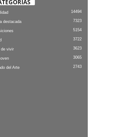
ATEGORÍAS
14494
lidad
7323
ia destacada
5154
iciones
3722
d
3623
 de vivir
3065
Joven
2743
do del Arte