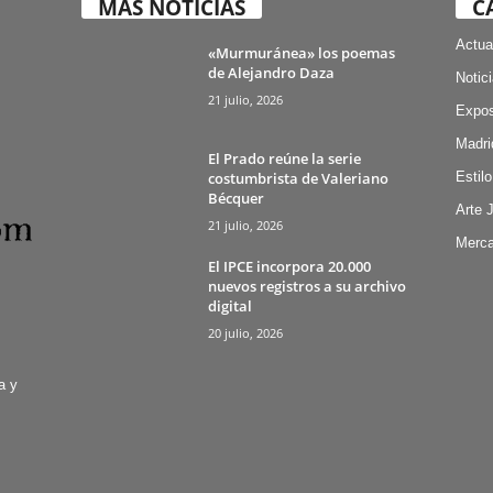
MÁS NOTICIAS
C
Actua
«Murmuránea» los poemas
de Alejandro Daza
Notic
21 julio, 2026
Expos
Madri
El Prado reúne la serie
costumbrista de Valeriano
Estilo
Bécquer
Arte 
21 julio, 2026
Merca
El IPCE incorpora 20.000
nuevos registros a su archivo
digital
20 julio, 2026
a y