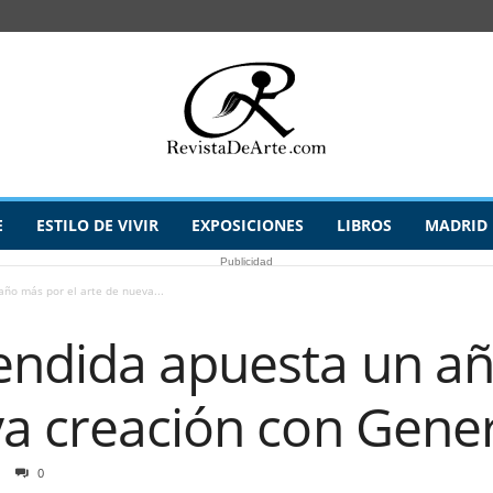
E
ESTILO DE VIVIR
EXPOSICIONES
LIBROS
MADRID
Publicidad
ño más por el arte de nueva...
endida apuesta un añ
va creación con Gene
0