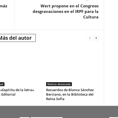
 más
Wert propone en el Congreso
desgravaciones en el IRPF para la
Cultura
Más del autor
dad
Noticia destacada
«Espíritu de la letra»
Recuerdos de Blanca Sánchez
 Editorial
Berciano, en la Biblioteca del
Reina Sofía