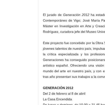
El jurado de
Generación 2012
ha estado
Contemporáneo de Vigo; José María Parr
Máster en Investigación en Arte y Crea
Rodríguez, curadora jefe del Museo Univ
Este proyecto fue concebido por la Obra S
jóvenes talentos de nuestro país, impulsa
la crítica especializada y los profesio
Generaciones ha conseguido posicionars
artístico español. Ofreciendo una visión
mundo del arte en nuestro país, y con el
tras año presentan sus trabajos a la conv
GENERACIÓN 2012
Del 2 de febrero al 8 de abril
La Casa Encendida
De lunes a domingo, de 10.00 a 21.45 ho