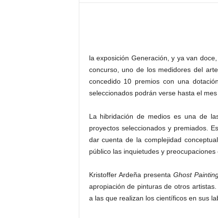
–
L
o
g
o
p
la exposición Generación, y ya van doce
r
concurso, uno de los medidores del art
e
concedido 10 premios con una dotació
s
seleccionados podrán verse hasta el mes 
s
La hibridación de medios es una de las
proyectos seleccionados y premiados. Esc
dar cuenta de la complejidad conceptual
público las inquietudes y preocupaciones 
Kristoffer Ardeña presenta
Ghost Painting
apropiación de pinturas de otros artist
a las que realizan los científicos en sus l