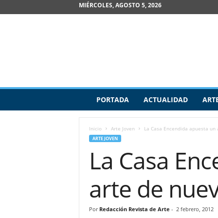
MIÉRCOLES, AGOSTO 5, 2026
R
PORTADA
ACTUALIDAD
ART
e
v
i
Inicio
Arte Joven
La Casa Encendida apuesta un a
s
ARTE JOVEN
t
La Casa Enc
a
d
e
arte de nue
A
r
t
Por
Redacción Revista de Arte
-
2 febrero, 2012
e