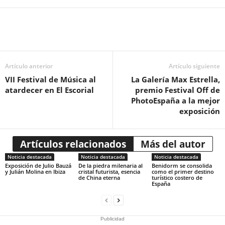
Artículo anterior
Artículo siguiente
VII Festival de Música al
La Galería Max Estrella,
atardecer en El Escorial
premio Festival Off de
PhotoEspaña a la mejor
exposición
Artículos relacionados
Más del autor
Noticia destacada
Noticia destacada
Noticia destacada
Exposición de Julio Bauzá
De la piedra milenaria al
Benidorm se consolida
y Julián Molina en Ibiza
cristal futurista, esencia
como el primer destino
de China eterna
turístico costero de
España
Publicidad