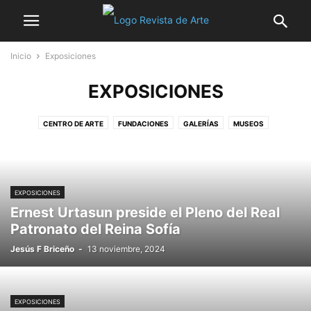
Inicio
Exposiciones
EXPOSICIONES
CENTRO DE ARTE
FUNDACIONES
GALERÍAS
MUSEOS
EXPOSICIONES
Ernest Urtasun preside el Pleno del Real
Patronato del Reina Sofía
Jesús F Briceño
-
13 noviembre, 2024
EXPOSICIONES