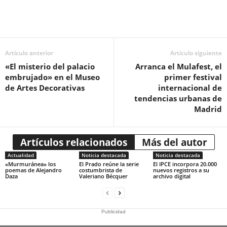
Artículo anterior
Artículo siguiente
«El misterio del palacio
Arranca el Mulafest, el
embrujado» en el Museo
primer festival
de Artes Decorativas
internacional de
tendencias urbanas de
Madrid
Artículos relacionados
Más del autor
Actualidad
Noticia destacada
Noticia destacada
«Murmuránea» los
El Prado reúne la serie
El IPCE incorpora 20.000
poemas de Alejandro
costumbrista de
nuevos registros a su
Daza
Valeriano Bécquer
archivo digital
Publicidad