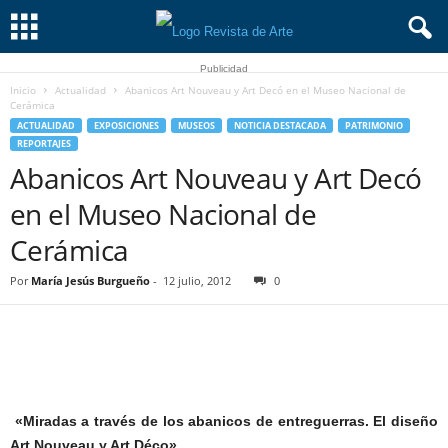
Publicidad
Inicio
Actualidad
Abanicos Art Nouveau y Art Decó en el Museo Nacional de
Cerámica
ACTUALIDAD
EXPOSICIONES
MUSEOS
NOTICIA DESTACADA
PATRIMONIO
REPORTAJES
Abanicos Art Nouveau y Art Decó
en el Museo Nacional de
Cerámica
Por
María Jesús Burgueño
-
12 julio, 2012
0
«Miradas a través de los abanicos de entreguerras. El diseño
Art Nouveau y Art Déco»