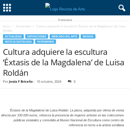
Publicidad
Inicio
Actualidad
Cultura adquiere la escultura ‘Éxtasis de la Magdalena’ de Luisa
Roldán
ACTUALIDAD
EXPOSICIONES
MERCADO DEL ARTE
MUSEOS
NOTICIA DESTACADA
PATRIMONIO
Cultura adquiere la escultura
‘Éxtasis de la Magdalena’ de Luisa
Roldán
Por
Jesús F Briceño
-
10 octubre, 2024
0
‘Éxtasis de la Magdalena’ de Luisa Roldán. La pieza, adquirida por oferta de venta
directa por 330.000 euros, refuerza la presencia de mujeres artistas en las colecciones
públicas estatales y consolida al Museo Nacional de Escultura como centro de
referencia en torno a la artista sevillana