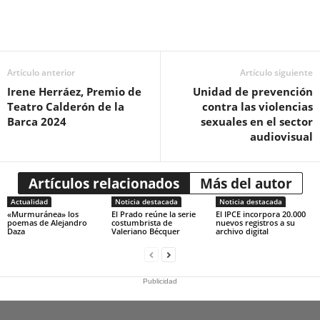
Artículo anterior
Artículo siguiente
Irene Herráez, Premio de
Unidad de prevención
Teatro Calderón de la
contra las violencias
Barca 2024
sexuales en el sector
audiovisual
Artículos relacionados
Más del autor
Actualidad
Noticia destacada
Noticia destacada
«Murmuránea» los
El Prado reúne la serie
El IPCE incorpora 20.000
poemas de Alejandro
costumbrista de
nuevos registros a su
Daza
Valeriano Bécquer
archivo digital
Publicidad