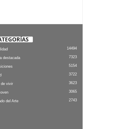
ATEGORÍAS
14494
lidad
7323
ia destacada
5154
iciones
3722
d
3623
 de vivir
3065
Joven
2743
do del Arte