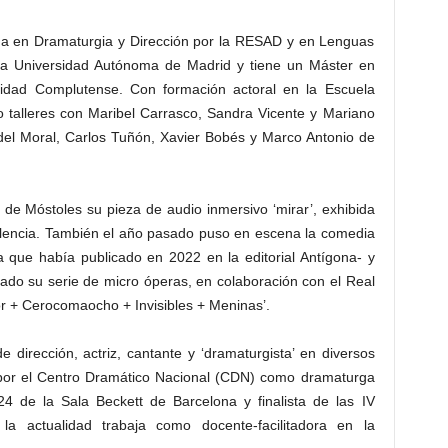
da en Dramaturgia y Dirección por la RESAD y en Lenguas
la Universidad Autónoma de Madrid y tiene un Máster en
sidad Complutense. Con formación actoral en la Escuela
o talleres con Maribel Carrasco, Sandra Vicente y Mariano
 del Moral, Carlos Tuñón, Xavier Bobés y Marco Antonio de
de Móstoles su pieza de audio inmersivo ‘mirar’, exhibida
alencia. También el año pasado puso en escena la comedia
a que había publicado en 2022 en la editorial Antígona- y
rado su serie de micro óperas, en colaboración con el Real
r + Cerocomaocho + Invisibles + Meninas’.
dirección, actriz, cantante y ‘dramaturgista’ en diversos
por el Centro Dramático Nacional (CDN) como dramaturga
24 de la Sala Beckett de Barcelona y finalista de las IV
a actualidad trabaja como docente-facilitadora en la