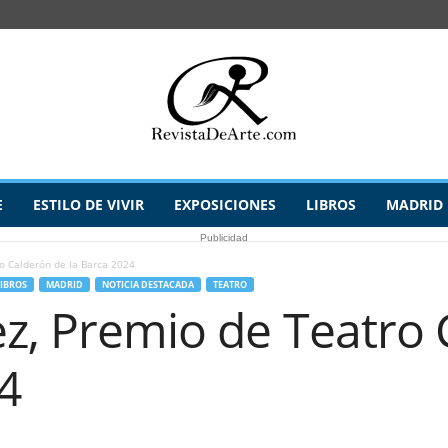
E
ESTILO DE VIVIR
EXPOSICIONES
LIBROS
MADRID
Publicidad
o Calderón de la Barca 2024
IBROS
MADRID
NOTICIA DESTACADA
TEATRO
ez, Premio de Teatro
4