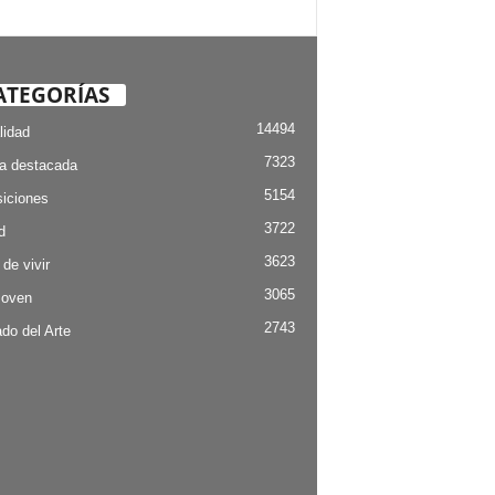
ATEGORÍAS
14494
lidad
7323
ia destacada
5154
iciones
3722
d
3623
 de vivir
3065
Joven
2743
do del Arte