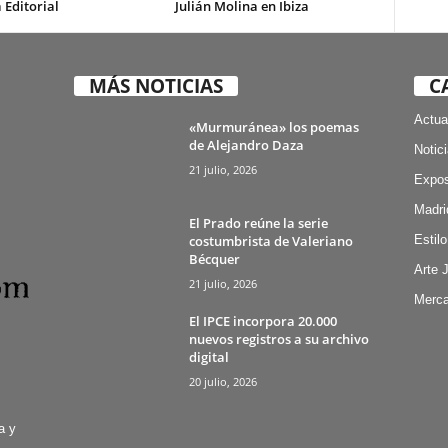
 Editorial
Julián Molina en Ibiza
MÁS NOTICIAS
C
Actua
«Murmuránea» los poemas
de Alejandro Daza
Notic
21 julio, 2026
Expos
Madri
El Prado reúne la serie
costumbrista de Valeriano
Estilo
Bécquer
Arte 
21 julio, 2026
Merca
El IPCE incorpora 20.000
nuevos registros a su archivo
digital
20 julio, 2026
a y