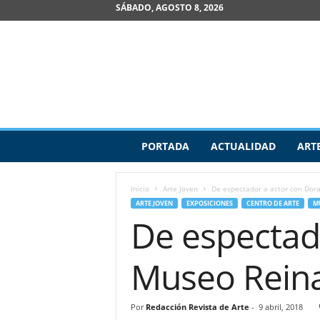
SÁBADO, AGOSTO 8, 2026
R
PORTADA
ACTUALIDAD
ART
e
v
i
Inicio
Arte Joven
De espectador a actor con Dora
s
ARTE JOVEN
EXPOSICIONES
CENTRO DE ARTE
M
t
De espectado
a
d
e
Museo Reina
A
r
t
Por
Redacción Revista de Arte
-
9 abril, 2018
e