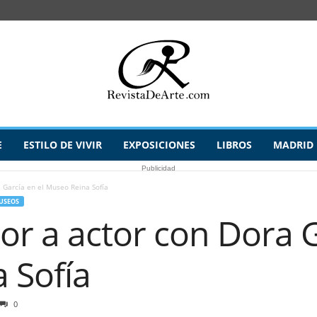
E
ESTILO DE VIVIR
EXPOSICIONES
LIBROS
MADRID
Publicidad
 García en el Museo Reina Sofía
USEOS
r a actor con Dora G
 Sofía
0