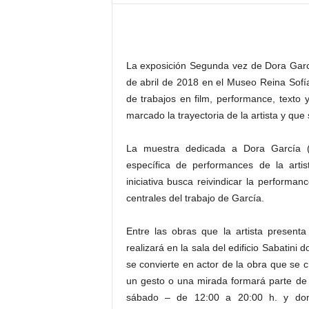
–
L
o
g
La exposición Segunda vez de Dora García
o
p
de abril de 2018 en el Museo Reina Sofía
r
de trabajos en film, performance, texto 
e
marcado la trayectoria de la artista y que 
s
s
La muestra dedicada a Dora García (
específica de performances de la artis
iniciativa busca reivindicar la performa
centrales del trabajo de García.
Entre las obras que la artista present
realizará en la sala del edificio Sabatini 
se convierte en actor de la obra que se c
un gesto o una mirada formará parte de
sábado – de 12:00 a 20:00 h. y dom