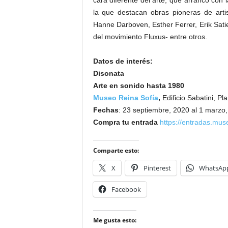
cara diferente del arte, que arrancó con 
la que destacan obras pioneras de arti
Hanne Darboven, Esther Ferrer, Erik Sa
del movimiento Fluxus- entre otros.
Datos de interés:
Disonata
Arte en sonido hasta 1980
Museo Reina Sofía
,
Edificio Sabatini, Pl
Fechas
: 23 septiembre, 2020 al 1 marzo
Compra tu entrada
https://entradas.mus
Comparte esto:
X
Pinterest
WhatsAp
Facebook
Me gusta esto: