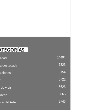
ATEGORÍAS
14494
lidad
7323
ia destacada
5154
iciones
3722
d
3623
 de vivir
3065
Joven
2743
do del Arte