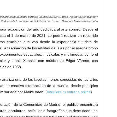
 del proyecto Musique barbare [Música bárbara], 1963. Fotografía en blanco y
 Nederlands Fotomuseum, © Ed van der Elsken. Disonata Museo Reina Sofía
mera exposición del año dedicada al arte sonoro. Desde el
sta el 1 de marzo de 2021, se podrá realizar un recorrido
os cruciales que van desde la experiencia futurista de
; la fascinación de los artistas visuales por el magnetófono
s experimentos espaciales, musicales y multimedia, como el
usier y Iannis Xenakis con música de Edgar Vàrese, con
elas de 1958.
e analiza una de las facetas menos conocidas de las artes
campo creativo diferenciado de la música, desde principios
comisariada por Maike Aden. (
Adquiere tu entrada online
)
boración de la Comunidad de Madrid, el público encontrará
uras, esculturas, películas o fotografías que descubren una