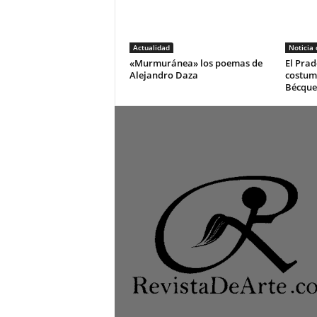
Actualidad
Noticia
«Murmuránea» los poemas de
El Prad
Alejandro Daza
costum
Bécque