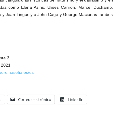
las vanguardias históricas del futurismo y el dadaísmo y en
stas como Elena Asins, Ulises Carrión, Marcel Duchamp,
tie y Jean Tinguely o John Cage y George Maciunas -ambos
anta 3
, 2021
eoreinasofia.es/es
p
Correo electrónico
LinkedIn