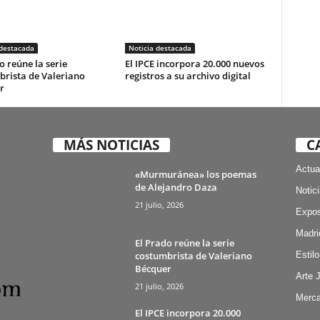
 destacada
Noticia destacada
o reúne la serie
El IPCE incorpora 20.000 nuevos
brista de Valeriano
registros a su archivo digital
r
MÁS NOTICIAS
C
Actua
«Murmuránea» los poemas
de Alejandro Daza
Notic
21 julio, 2026
Expos
Madri
El Prado reúne la serie
costumbrista de Valeriano
Estilo
Bécquer
Arte 
21 julio, 2026
Merca
El IPCE incorpora 20.000