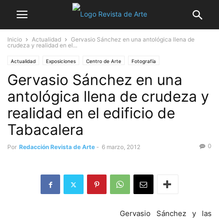
Inicio
Actualidad
Gervasio Sánchez en una antológica llena de
crudeza y realidad en el...
Actualidad
Exposiciones
Centro de Arte
Fotografía
Gervasio Sánchez en una
antológica llena de crudeza y
realidad en el edificio de
Tabacalera
0
Por
Redacción Revista de Arte
-
6 marzo, 2012
Gervasio Sánchez y las