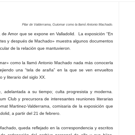
Pilar de Valderrama, Guiomar como la llamó Antonio Machado.
a de Amor que se expone en Valladolid. La exposición “En
antes y después de Machado» muestra algunos documentos
cular de la relación que mantuvieron.
omar» como la llamó Antonio Machado nada más conocerla
jiendo una “tela de araña” en la que se ven envueltos
y literario del siglo XX.
, adelantada a su tiempo; culta progresista y moderna.
eum Club y precursora de interesantes reuniones literarias
omat Martinez-Valderrama, comisaria de la exposición que
dolid, a partir del 21 de febrero.
achado, queda reflejado en la correspondencia y escritos