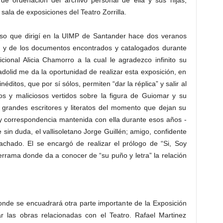
de ordenación del archivo personal de ella y sus hijas,
sala de exposiciones del Teatro Zorrilla.
Curso que dirigí en la UIMP de Santander hace dos veranos
 y de los documentos encontrados y catalogados durante
cional Alicia Chamorro a la cual le agradezco infinito su
adolid me da la oportunidad de realizar esta exposición, en
ditos, que por sí sólos, permiten “dar la réplica” y salir al
tos y maliciosos vertidos sobre la figura de Guiomar y su
 grandes escritores y literatos del momento que dejan su
 y correspondencia mantenida con ella durante esos años -
 sin duda, el vallisoletano Jorge Guillén; amigo, confidente
chado. El se encargó de realizar el prólogo de “Si, Soy
rrama donde da a conocer de “su puño y letra” la relación
donde se encuadrará otra parte importante de la Exposición
 las obras relacionadas con el Teatro. Rafael Martinez