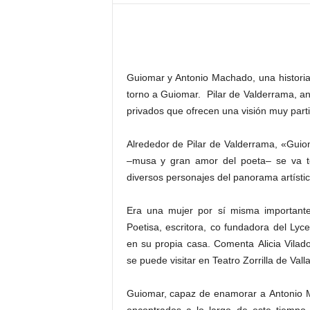
–
L
o
g
o
Guiomar y Antonio Machado, una histori
p
torno a Guiomar. Pilar de Valderrama, 
r
privados que ofrecen una visión muy parti
e
s
s
Alrededor de Pilar de Valderrama, «Gui
–musa y gran amor del poeta– se va te
diversos personajes del panorama artístico 
Era una mujer por sí misma importante
Poetisa, escritora, co fundadora del Lyc
en su propia casa. Comenta Alicia Vilad
se puede visitar en Teatro Zorrilla de Valla
Guiomar, capaz de enamorar a Antonio M