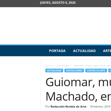
JUEVES, AGOSTO 6, 2026
R
PORTADA
ACTUALIDAD
ART
e
v
i
Inicio
Actualidad
Guiomar, musa y gran amor de A
s
ACTUALIDAD
EXPOSICIONES
CENTRO DE ARTE
t
Guiomar, mu
a
d
e
Machado, en 
A
r
t
Por
Redacción Revista de Arte
-
18 febrero, 2019
e