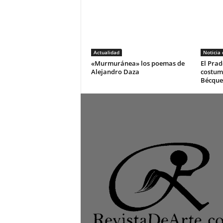
Actualidad
Noticia
«Murmuránea» los poemas de
El Prad
Alejandro Daza
costum
Bécque