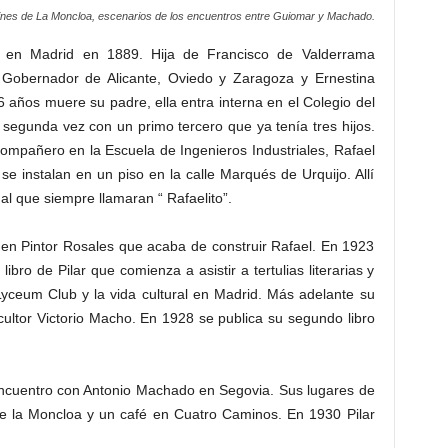
dines de La Moncloa, escenarios de los encuentros entre Guiomar y Machado.
 en Madrid en 1889. Hija de Francisco de Valderrama
 y Gobernador de Alicante, Oviedo y Zaragoza y Ernestina
6 años muere su padre, ella entra interna en el Colegio del
egunda vez con un primo tercero que ya tenía tres hijos.
mpañero en la Escuela de Ingenieros Industriales, Rafael
 instalan en un piso en la calle Marqués de Urquijo. Allí
 al que siempre llamaran “ Rafaelito”.
 en Pintor Rosales que acaba de construir Rafael. En 1923
ibro de Pilar que comienza a asistir a tertulias literarias y
Lyceum Club y la vida cultural en Madrid. Más adelante su
ultor Victorio Macho. En 1928 se publica su segundo libro
encuentro con Antonio Machado en Segovia. Sus lugares de
de la Moncloa y un café en Cuatro Caminos. En 1930 Pilar