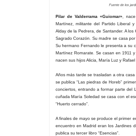
Fuente de los jar
Pilar de Valderrama «Guiomar»
, nace
Martínez, militante del Partido Liberal
Alday de la Pedrera, de Santander. A los 
Sagrado Corazón. Su madre se casa por s
Su hermano Fernando le presenta a su co
Martínez Romarate. Se casan en 1911 y se
nacen sus hijos Alicia, María Luz y Rafael
Años más tarde se trasladan a otra casa
se publica “Las piedras de Horeb” primer l
conciertos, entrando a formar parte del 
cuñada María Soledad se casa con el esc
“Huerto cerrado”.
A finales de mayo se produce el primer 
encuentro en Madrid eran los Jardines 
publica su tercer libro “Esencias”.