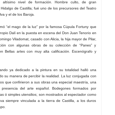
 altísimo nivel de formación. Hombre culto, de gran
Hidalgo de Castilla; fué uno de los precursores del Teatro
a y el de los Baroja.
llamó “el mago de la luz” por la famosa Cúpula Fortuny que
 propio Dalí en la puesta en escena del Don Juan Tenorio en
omingo Viladomat, casado con Alicia, la hija mayor de Pilar,
ción con algunas obras de su colección de “Panes” y
 en Bellas artes con muy alta calificación. Escenógrafo y
ando ya dedicado a la pintura en su totalidad halló una
o su manera de percibir la realidad. La luz conjugada con
vos que confirieron a sus obras una especial maestría, una
ble presencia del arte español. Bodegones formados por
elas ó simples utensilios; son mostrados al espectador como
a siempre vinculada a la tierra de Castilla, a los duros
mpo.