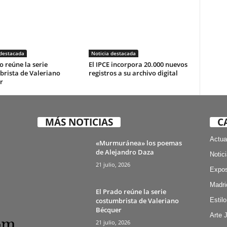
 destacada
Noticia destacada
o reúne la serie
El IPCE incorpora 20.000 nuevos
brista de Valeriano
registros a su archivo digital
r
MÁS NOTICIAS
C
Actua
«Murmuránea» los poemas
de Alejandro Daza
Notic
21 julio, 2026
Expos
Madri
El Prado reúne la serie
costumbrista de Valeriano
Estilo
Bécquer
Arte 
21 julio, 2026