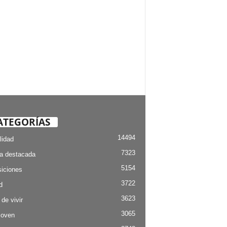
ATEGORÍAS
14494
lidad
7323
ia destacada
5154
iciones
3722
d
3623
 de vivir
3065
Joven