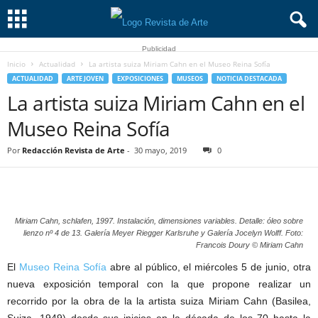
Publicidad
Inicio
Actualidad
La artista suiza Miriam Cahn en el Museo Reina Sofía
ACTUALIDAD
ARTE JOVEN
EXPOSICIONES
MUSEOS
NOTICIA DESTACADA
La artista suiza Miriam Cahn en el
Museo Reina Sofía
Por
Redacción Revista de Arte
-
30 mayo, 2019
0
Miriam Cahn, schlafen, 1997. Instalación, dimensiones variables. Detalle: óleo sobre
lienzo nº 4 de 13. Galería Meyer Riegger Karlsruhe y Galería Jocelyn Wolff. Foto:
Francois Doury © Miriam Cahn
El
Museo Reina Sofía
abre al público, el miércoles 5 de junio, otra
nueva exposición temporal con la que propone realizar un
recorrido por la obra de la la artista suiza Miriam Cahn (Basilea,