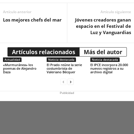
Artículo anterior
Artículo siguiente
Los mejores chefs del mar
Jóvenes creadores ganan
espacio en el Festival de
Luz y Vanguardias
Artículos relacionados
Más del autor
Actualidad
Noticia destacada
Noticia destacada
«Murmuránea» los
El Prado reúne la serie
El IPCE incorpora 20.000
poemas de Alejandro
costumbrista de
nuevos registros a su
Daza
Valeriano Bécquer
archivo digital
Publicidad