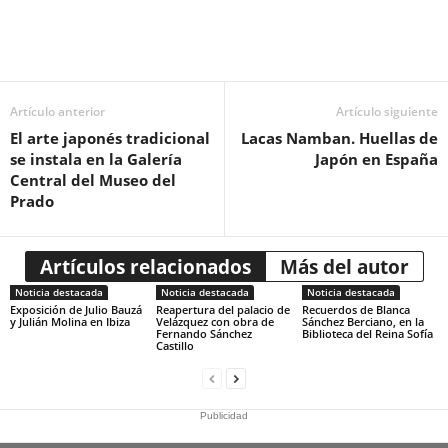
Artículo anterior
Artículo siguiente
El arte japonés tradicional
Lacas Namban. Huellas de
se instala en la Galería
Japón en España
Central del Museo del
Prado
Artículos relacionados
Más del autor
Noticia destacada
Noticia destacada
Noticia destacada
Exposición de Julio Bauzá
Reapertura del palacio de
Recuerdos de Blanca
y Julián Molina en Ibiza
Velázquez con obra de
Sánchez Berciano, en la
Fernando Sánchez
Biblioteca del Reina Sofía
Castillo
Publicidad