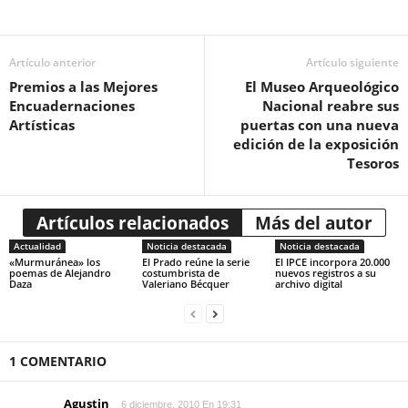
Artículo anterior
Artículo siguiente
Premios a las Mejores
El Museo Arqueológico
Encuadernaciones
Nacional reabre sus
Artísticas
puertas con una nueva
edición de la exposición
Tesoros
Artículos relacionados
Más del autor
Actualidad
Noticia destacada
Noticia destacada
«Murmuránea» los
El Prado reúne la serie
El IPCE incorpora 20.000
poemas de Alejandro
costumbrista de
nuevos registros a su
Daza
Valeriano Bécquer
archivo digital
1 COMENTARIO
Agustin
6 diciembre, 2010 En 19:31