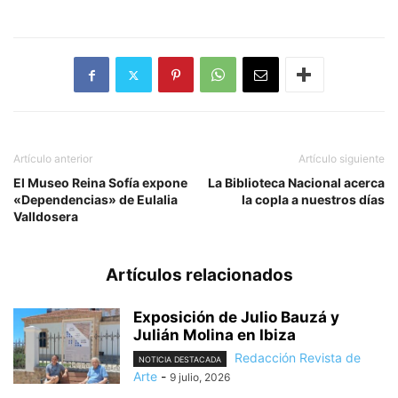
Artículo anterior
Artículo siguiente
El Museo Reina Sofía expone
La Biblioteca Nacional acerca
«Dependencias» de Eulalia
la copla a nuestros días
Valldosera
Artículos relacionados
Exposición de Julio Bauzá y
Julián Molina en Ibiza
Redacción Revista de
NOTICIA DESTACADA
Arte
-
9 julio, 2026