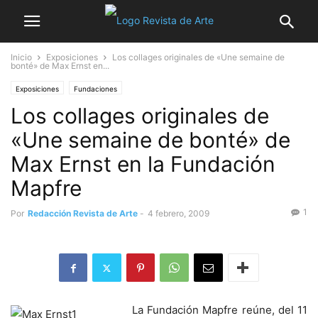
Inicio
Exposiciones
Los collages originales de «Une semaine de
bonté» de Max Ernst en...
Exposiciones
Fundaciones
Los collages originales de
«Une semaine de bonté» de
Max Ernst en la Fundación
Mapfre
1
Por
Redacción Revista de Arte
-
4 febrero, 2009
La Fundación Mapfre reúne, del 11