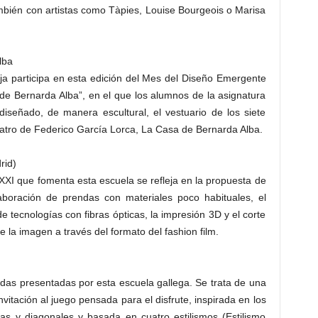
bién con artistas como Tàpies, Louise Bourgeois o Marisa
lba
ja participa en esta edición del Mes del Diseño Emergente
de Bernarda Alba”, en el que los alumnos de la asignatura
diseñado, de manera escultural, el vestuario de los siete
eatro de Federico García Lorca, La Casa de Bernarda Alba.
id)
XXI que fomenta esta escuela se refleja en la propuesta de
boración de prendas con materiales poco habituales, el
e tecnologías con fibras ópticas, la impresión 3D y el corte
e la imagen a través del formato del fashion film.
das presentadas por esta escuela gallega. Se trata de una
vitación al juego pensada para el disfrute, inspirada en los
vas y diagonales y basada en cuatro estilismos (Estilismo