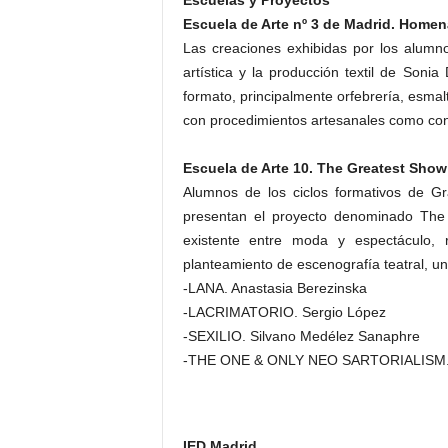
Escuelas y Proyectos
Escuela de Arte nº 3 de Madrid. Homen
Las creaciones exhibidas por los alumn
artística y la producción textil de Son
formato, principalmente orfebrería, esmal
con procedimientos artesanales como con
Escuela de Arte 10. The Greatest Sho
Alumnos de los ciclos formativos de G
presentan el proyecto denominado The G
existente entre moda y espectáculo,
planteamiento de escenografía teatral, u
-LANA. Anastasia Berezinska
-LACRIMATORIO. Sergio López
-SEXILIO. Silvano Medélez Sanaphre
-THE ONE & ONLY NEO SARTORIALISM. 
IED Madrid