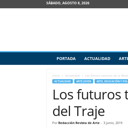
SÁBADO, AGOSTO 8, 2026
R
PORTADA
ACTUALIDAD
ART
e
v
i
Inicio
Actualidad
Los futuros talentos de la Mod
s
ACTUALIDAD
ARTE JOVEN
ARTE, EDUCACIÓN Y POL
t
Los futuros 
a
d
e
del Traje
A
r
t
Por
Redacción Revista de Arte
-
3 junio, 2019
e