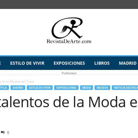
E
ESTILO DE VIVIR
EXPOSICIONES
LIBROS
MADRID
Publicidad
a en el Museo del Traje
ÍTICA
DISEÑO
ESTILO DE VIVIR
EXPOSICIONES
MODA
MUSEOS
NOTICIA DESTAC
talentos de la Moda 
0