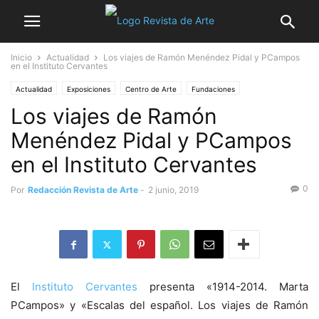
Inicio
Actualidad
Los viajes de Ramón Menéndez Pidal y PCampos
en el Instituto Cervantes
Actualidad
Exposiciones
Centro de Arte
Fundaciones
Los viajes de Ramón
Noticia destacada
Menéndez Pidal y PCampos
en el Instituto Cervantes
0
Por
Redacción Revista de Arte
-
2 junio, 2019
El
Instituto Cervantes
presenta «1914-2014. Marta
PCampos» y «Escalas del español. Los viajes de Ramón