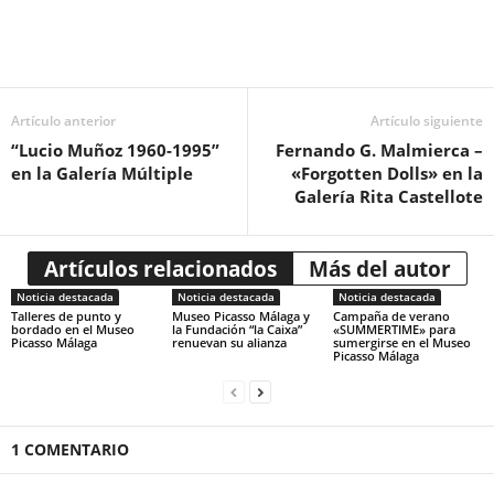
Artículo anterior
Artículo siguiente
“Lucio Muñoz 1960-1995”
Fernando G. Malmierca –
en la Galería Múltiple
«Forgotten Dolls» en la
Galería Rita Castellote
Artículos relacionados
Más del autor
Noticia destacada
Noticia destacada
Noticia destacada
Talleres de punto y
Museo Picasso Málaga y
Campaña de verano
bordado en el Museo
la Fundación “la Caixa”
«SUMMERTIME» para
Picasso Málaga
renuevan su alianza
sumergirse en el Museo
Picasso Málaga
1 COMENTARIO