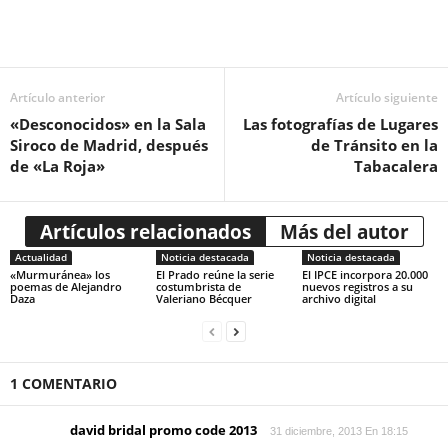
Artículo anterior
Artículo siguiente
«Desconocidos» en la Sala
Las fotografías de Lugares
Siroco de Madrid, después
de Tránsito en la
de «La Roja»
Tabacalera
Artículos relacionados
Más del autor
Actualidad
Noticia destacada
Noticia destacada
«Murmuránea» los
El Prado reúne la serie
El IPCE incorpora 20.000
poemas de Alejandro
costumbrista de
nuevos registros a su
Daza
Valeriano Bécquer
archivo digital
1 COMENTARIO
david bridal promo code 2013
31 diciembre, 2013 En 18:15