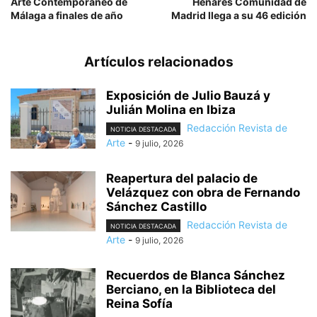
Arte Contemporáneo de
Henares Comunidad de
Málaga a finales de año
Madrid llega a su 46 edición
Artículos relacionados
Exposición de Julio Bauzá y
Julián Molina en Ibiza
Redacción Revista de
NOTICIA DESTACADA
Arte
-
9 julio, 2026
Reapertura del palacio de
Velázquez con obra de Fernando
Sánchez Castillo
Redacción Revista de
NOTICIA DESTACADA
Arte
-
9 julio, 2026
Recuerdos de Blanca Sánchez
Berciano, en la Biblioteca del
Reina Sofía