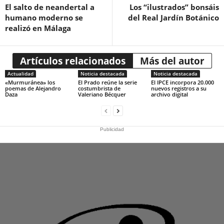
El salto de neandertal a
Los “ilustrados” bonsáis
humano moderno se
del Real Jardín Botánico
realizó en Málaga
Artículos relacionados
Más del autor
Actualidad
Noticia destacada
Noticia destacada
«Murmuránea» los
El Prado reúne la serie
El IPCE incorpora 20.000
poemas de Alejandro
costumbrista de
nuevos registros a su
Daza
Valeriano Bécquer
archivo digital
Publicidad