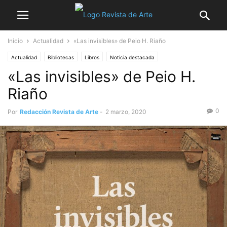
Inicio
Actualidad
«Las invisibles» de Peio H. Riaño
Actualidad
Bibliotecas
Libros
Noticia destacada
«Las invisibles» de Peio H.
Riaño
0
Por
Redacción Revista de Arte
-
2 marzo, 2020