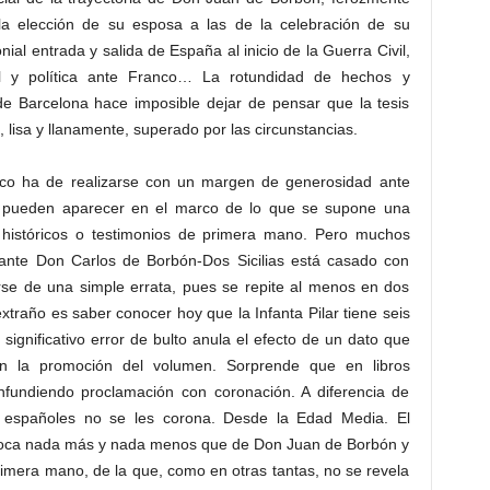
 la elección de su esposa a las de la celebración de su
al entrada y salida de España al inicio de la Guerra Civil,
nal y política ante Franco… La rotundidad de hechos y
de Barcelona hace imposible dejar de pensar que la tesis
lisa y llanamente, superado por las circunstancias.
ico ha de realizarse con un margen de generosidad ante
e pueden aparecer en el marco de lo que se supone una
 históricos o testimonios de primera mano. Pero muchos
nfante Don Carlos de Borbón-Dos Sicilias está casado con
arse de una simple errata, pues se repite al menos en dos
traño es saber conocer hoy que la Infanta Pilar tiene seis
 significativo error de bulto anula el efecto de un dato que
n la promoción del volumen. Sorprende que en libros
fundiendo proclamación con coronación. A diferencia de
s españoles no se les corona. Desde la Edad Media. El
boca nada más y nada menos que de Don Juan de Borbón y
rimera mano, de la que, como en otras tantas, no se revela