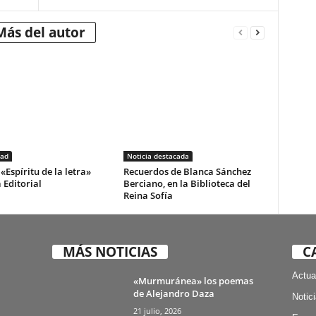
Más del autor
dad
Noticia destacada
«Espíritu de la letra»
Recuerdos de Blanca Sánchez
 Editorial
Berciano, en la Biblioteca del
Reina Sofía
MÁS NOTICIAS
C
Actua
«Murmuránea» los poemas
de Alejandro Daza
Notic
21 julio, 2026