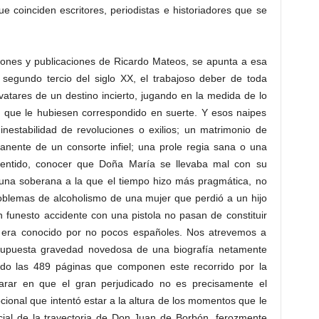
e coinciden escritores, periodistas e historiadores que se
ciones y publicaciones de Ricardo Mateos, se apunta a esa
 segundo tercio del siglo XX, el trabajoso deber de toda
 avatares de un destino incierto, jugando en la medida de lo
da que le hubiesen correspondido en suerte. Y esos naipes
nestabilidad de revoluciones o exilios; un matrimonio de
anente de un consorte infiel; una prole regia sana o una
sentido, conocer que Doña María se llevaba mal con su
 una soberana a la que el tiempo hizo más pragmática, no
roblemas de alcoholismo de una mujer que perdió a un hijo
funesto accidente con una pistola no pasan de constituir
o era conocido por no pocos españoles. Nos atrevemos a
supuesta gravedad novedosa de una biografía netamente
ído las 489 páginas que componen este recorrido por la
arar en que el gran perjudicado no es precisamente el
ional que intentó estar a la altura de los momentos que le
arcial de la trayectoria de Don Juan de Borbón, ferozmente