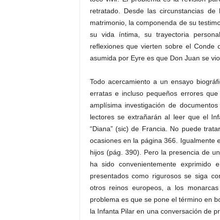
retratado. Desde las circunstancias de
matrimonio, la componenda de su testimoni
su vida íntima, su trayectoria perso
reflexiones que vierten sobre el Conde 
asumida por Eyre es que Don Juan se vio, 
Todo acercamiento a un ensayo biográf
erratas e incluso pequeños errores qu
amplísima investigación de documentos
lectores se extrañarán al leer que el I
“Diana” (sic) de Francia. No puede trat
ocasiones en la página 366. Igualmente ex
hijos (pág. 390). Pero la presencia de un
ha sido convenientemente exprimido e
presentados como rigurosos se siga con
otros reinos europeos, a los monarca
problema es que se pone el término en 
la Infanta Pilar en una conversación de p