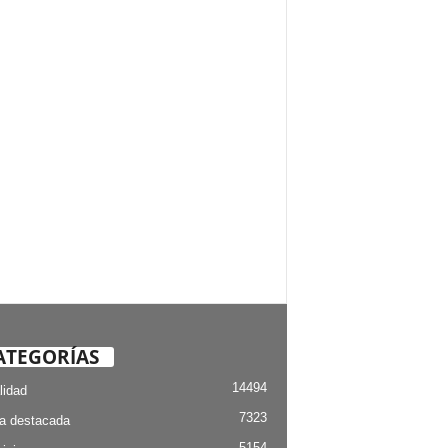
ATEGORÍAS
14494
lidad
7323
ia destacada
5154