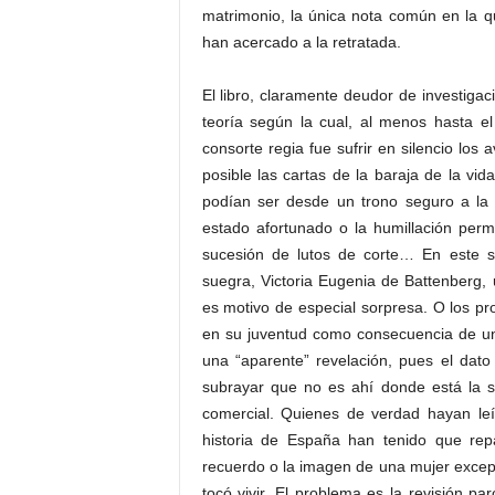
matrimonio, la única nota común en la qu
han acercado a la retratada.
El libro, claramente deudor de investiga
teoría según la cual, al menos hasta el
consorte regia fue sufrir en silencio los
posible las cartas de la baraja de la vi
podían ser desde un trono seguro a la i
estado afortunado o la humillación perm
sucesión de lutos de corte… En este 
suegra, Victoria Eugenia de Battenberg,
es motivo de especial sorpresa. O los p
en su juventud como consecuencia de un 
una “aparente” revelación, pues el dat
subrayar que no es ahí donde está la 
comercial. Quienes de verdad hayan le
historia de España han tenido que rep
recuerdo o la imagen de una mujer excepc
tocó vivir. El problema es la revisión p