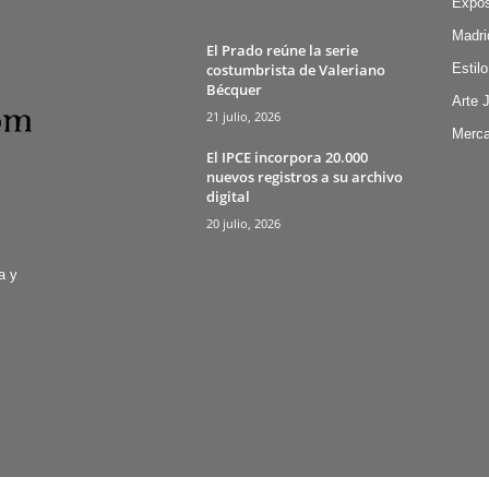
Expos
Madri
El Prado reúne la serie
costumbrista de Valeriano
Estilo
Bécquer
Arte 
21 julio, 2026
Merca
El IPCE incorpora 20.000
nuevos registros a su archivo
digital
20 julio, 2026
a y