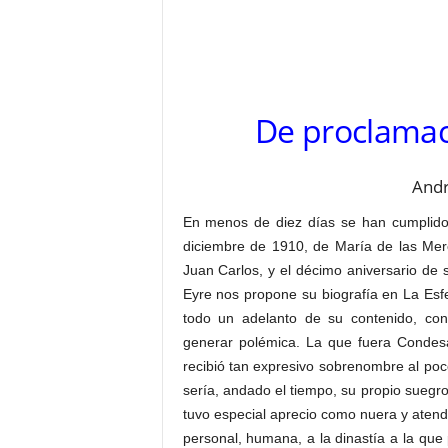
–
L
o
g
o
De proclamac
p
r
e
s
Andr
s
En menos de diez días se han cumplido 
diciembre de 1910, de María de las Mer
Juan Carlos, y el décimo aniversario de s
Eyre nos propone su biografía en La Esfera
todo un adelanto de su contenido, con
generar polémica. La que fuera Conde
recibió tan expresivo sobrenombre al p
sería, andado el tiempo, su propio suegro,
tuvo especial aprecio como nuera y atend
personal, humana, a la dinastía a la que