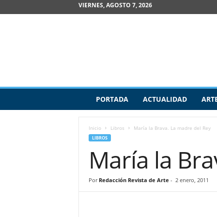
VIERNES, AGOSTO 7, 2026
R
PORTADA
ACTUALIDAD
ART
e
v
i
Inicio
Libros
María la Brava. La madre del Rey
s
LIBROS
t
María la Bra
a
d
e
Por
Redacción Revista de Arte
-
2 enero, 2011
A
r
t
e