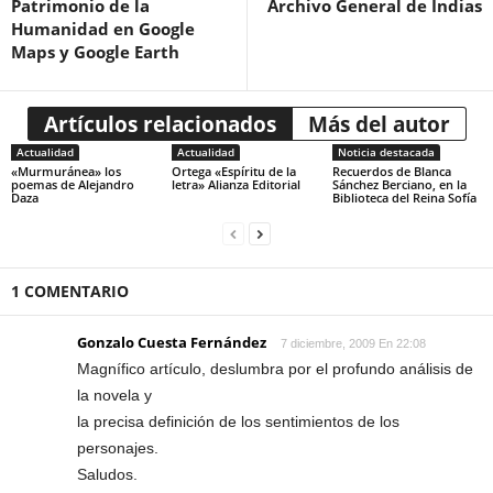
Patrimonio de la
Archivo General de Indias
Humanidad en Google
Maps y Google Earth
Artículos relacionados
Más del autor
Actualidad
Actualidad
Noticia destacada
«Murmuránea» los
Ortega «Espíritu de la
Recuerdos de Blanca
poemas de Alejandro
letra» Alianza Editorial
Sánchez Berciano, en la
Daza
Biblioteca del Reina Sofía
1 COMENTARIO
Gonzalo Cuesta Fernández
7 diciembre, 2009 En 22:08
Magnífico artículo, deslumbra por el profundo análisis de
la novela y
la precisa definición de los sentimientos de los
personajes.
Saludos.