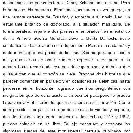
desanimar a no pocos lectores. Danny Scheinmann lo sabe. Pero
lo ha hecho. Ha matado a Eleni, una encantadora joven griega, en
una remota carretera de Ecuador, y enfrenta a su novio, Leo, un
estudiante británico de doctorado, a la situación más dura. De
forma paralela, separa a dos jóvenes enamorados tras el estallido
de la Primera Guerra Mundial. Lleva a Moritz Daniecki, novio
combatiente, desde la aún no independiente Polonia, a nada más y
nada menos que una prisión de la lejana Siberia, para que escriba
mil y una cartas de amor e intente regresar a recuperar a su
amada Lotte recorriendo estepas de esperanzas y anhelos que
quizá eviten que el corazón se hiele. Propone dos historias que
parecen comenzar en paralelo y en ocasiones se alejan casi hasta
perderse en el horizonte, logrando que nos preguntemos con
indignación qué derecho asiste a un escritor para poner a prueba
la paciencia y el interés del quien se acerca a su narración. Cómo
será posible –porque lo es- que dos brisas de vientos y esperas,
dos desilusiones tejidas de ausencias, dos fechas, 1917 y 1992,
puedan coincidir en un libro. Tal eje construye y desplaza las
vigorosas ruedas de este monumental carruaje publicado por