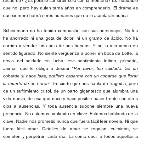
recuerdo? ¿Es posible construir sólo con la memoria? Es indudable
que no, pero hay quien tarda años en comprenderlo. El drama es
que siempre habrá seres humanos que no lo aceptarán nunca.
Scheinmann no ha tenido compasión con sus personajes. No les
ha ahorrado ni una gota de dolor, ni un gramo de ácido. No ha
corrido a vendar una sola de sus heridas. Y no lo afirmamos en
sentido figurado. No siente vergüenza a poner en boca de Lotte, la
novia del soldado en lucha, ese sentimiento íntimo, primario,
animal, que le obliga a desear “
Por favor, ten cuidado. Sé un
cobarde si hace falta, prefiero casarme con un cobarde que llorar
la muerte de un héroe
”. Es cierto que nos habla de tragedia, pero
de un sufrimiento crisol, de un parto gigantesco que alumbra una
vida nueva, de esa que nace y hace posible hacer frente con otros
ojos a ausencias. Y toda ausencia supone siempre una nueva
presencia. No estamos hablando en clave. Estamos hablando de la
clave. Nadie nos prometió nunca que fuera fácil leer novela. Ni que
fuera fácil amar. Detalles de amor se regalan, culminan, se
cometen y perpetran cada día. Es como decir a todos aquellos a